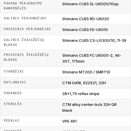
PAVARŲ PERJUNGIMO
Shimano CUES SL-U6000/10sp.
RANKENĖLĖS
GALINIS PERJUNGĖJAS
Shimano CUES RD-U6020
PRIEKINIS PERJUNGĖJAS
Shimano CUES FD-U6010
GALINIS ŽVAIGŽDŽIŲ
Shimano CUES CS-LG300/10, 11-39
BLOKAS
PRIEKINIS ŽVAIGŽDŽIŲ
Shimano CUES FC U6000-2, 46-
BLOKAS
30T, 175mm
STABDŽIAI
Shimano MT200 / SMRT10
RATLANKIAI
CTM GA18, 622X21, 32H
PADANGOS
28x1,75 reflex stripe
STEBULĖS
CTM alloy center-lock 32H QR
black
PEDALAI
VPE 461