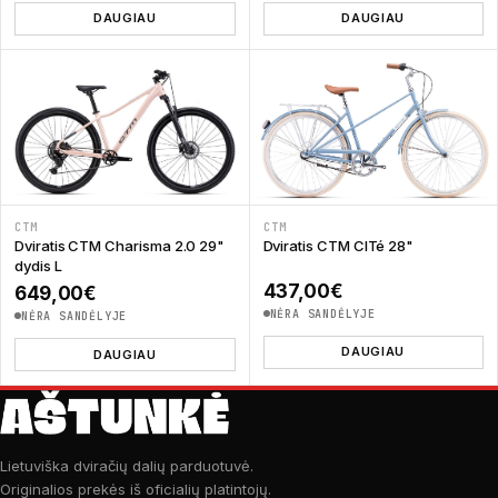
DAUGIAU
DAUGIAU
CTM
CTM
Dviratis CTM Charisma 2.0 29"
Dviratis CTM CITé 28"
dydis L
437,00
€
649,00
€
NĖRA SANDĖLYJE
NĖRA SANDĖLYJE
DAUGIAU
DAUGIAU
Lietuviška dviračių dalių parduotuvė.
Originalios prekės iš oficialių platintojų.