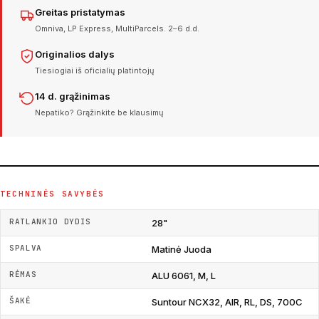
Greitas pristatymas
Omniva, LP Express, MultiParcels. 2–6 d.d.
Originalios dalys
Tiesiogiai iš oficialių platintojų
14 d. grąžinimas
Nepatiko? Grąžinkite be klausimų
TECHNINĖS SAVYBĖS
RATLANKIO DYDIS
28"
SPALVA
Matinė Juoda
RĖMAS
ALU 6061, M, L
ŠAKĖ
Suntour NCX32, AIR, RL, DS, 700C