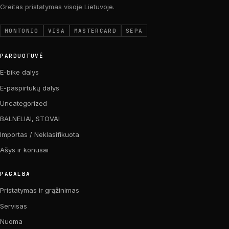
Greitas pristatymas visoje Lietuvoje.
MONTONIO
VISA
MASTERCARD
SEPA
PARDUOTUVĖ
E-bike dalys
E-paspirtukų dalys
Uncategorized
BALNELIAI, STOVAI
Importas / Neklasifikuota
Ašys ir konusai
PAGALBA
Pristatymas ir grąžinimas
Servisas
Nuoma