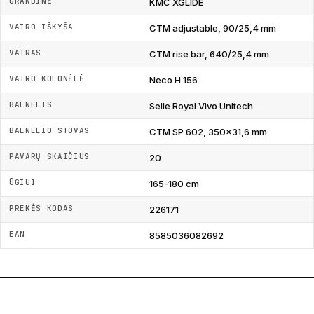
GRANDINĖ
KMC XGLIDE
VAIRO IŠKYŠA
CTM adjustable, 90/25,4 mm
VAIRAS
CTM rise bar, 640/25,4 mm
VAIRO KOLONĖLĖ
Neco H 156
BALNELIS
Selle Royal Vivo Unitech
BALNELIO STOVAS
CTM SP 602, 350x31,6 mm
PAVARŲ SKAIČIUS
20
ŪGIUI
165-180 cm
PREKĖS KODAS
226171
EAN
8585036082692