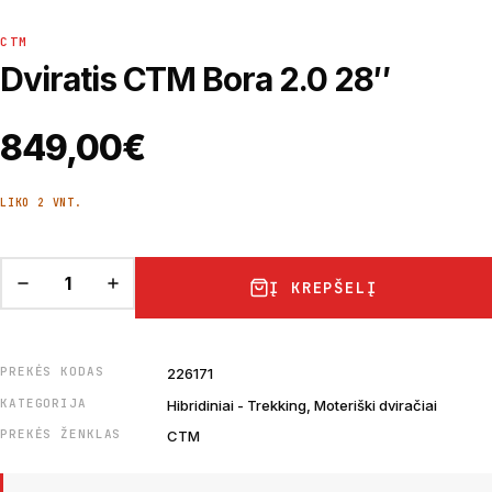
CTM
Dviratis CTM Bora 2.0 28″
849,00
€
LIKO 2 VNT.
Į KREPŠELĮ
PREKĖS KODAS
226171
KATEGORIJA
Hibridiniai - Trekking, Moteriški dviračiai
PREKĖS ŽENKLAS
CTM