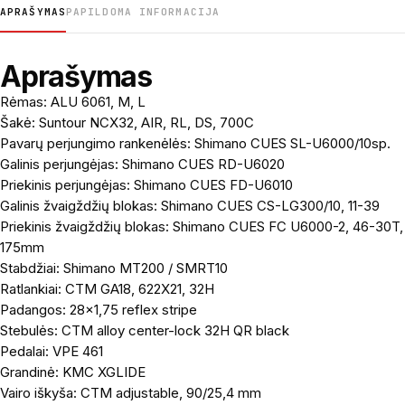
APRAŠYMAS
PAPILDOMA INFORMACIJA
Aprašymas
Rėmas: ALU 6061, M, L
Šakė: Suntour NCX32, AIR, RL, DS, 700C
Pavarų perjungimo rankenėlės: Shimano CUES SL-U6000/10sp.
Galinis perjungėjas: Shimano CUES RD-U6020
Priekinis perjungėjas: Shimano CUES FD-U6010
Galinis žvaigždžių blokas: Shimano CUES CS-LG300/10, 11-39
Priekinis žvaigždžių blokas: Shimano CUES FC U6000-2, 46-30T,
175mm
Stabdžiai: Shimano MT200 / SMRT10
Ratlankiai: CTM GA18, 622X21, 32H
Padangos: 28×1,75 reflex stripe
Stebulės: CTM alloy center-lock 32H QR black
Pedalai: VPE 461
Grandinė: KMC XGLIDE
Vairo iškyša: CTM adjustable, 90/25,4 mm