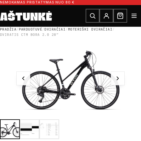
Pereiti prie turinio
NEMOKAMAS PRISTATYMAS NUO 80 €
Ieškoti dalių
Ieškoti
PRADŽIA
/
PARDUOTUVĖ
/
DVIRAČIAI
/
MOTERIŠKI DVIRAČIAI
/
DVIRATIS CTM BORA 2.0 28″