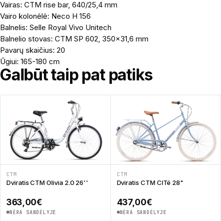
Vairas: CTM rise bar, 640/25,4 mm
Vairo kolonėlė: Neco H 156
Balnelis: Selle Royal Vivo Unitech
Balnelio stovas: CTM SP 602, 350×31,6 mm
Pavarų skaičius: 20
Ūgiui: 165-180 cm
Galbūt taip pat patiks
CTM
CTM
Dviratis CTM Olivia 2.0 26''
Dviratis CTM CITé 28"
363,00
€
437,00
€
NĖRA SANDĖLYJE
NĖRA SANDĖLYJE