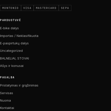
MONTONIO
VISA
MASTERCARD
SEPA
PARDUOTUVĖ
E-bike dalys
Importas / Neklasifikuota
E-paspirtukų dalys
Uncategorized
BALNELIAI, STOVAI
Ašys ir konusai
PAGALBA
Pristatymas ir grąžinimas
Servisas
Nuoma
Kontaktai