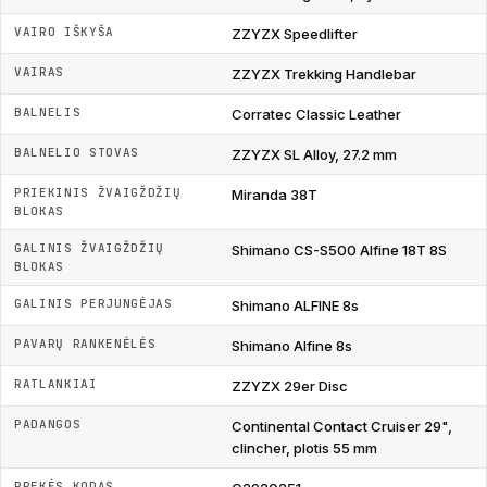
VAIRO IŠKYŠA
ZZYZX Speedlifter
VAIRAS
ZZYZX Trekking Handlebar
BALNELIS
Corratec Classic Leather
BALNELIO STOVAS
ZZYZX SL Alloy, 27.2 mm
PRIEKINIS ŽVAIGŽDŽIŲ
Miranda 38T
BLOKAS
GALINIS ŽVAIGŽDŽIŲ
Shimano CS-S500 Alfine 18T 8S
BLOKAS
GALINIS PERJUNGĖJAS
Shimano ALFINE 8s
PAVARŲ RANKENĖLĖS
Shimano Alfine 8s
RATLANKIAI
ZZYZX 29er Disc
PADANGOS
Continental Contact Cruiser 29",
clincher, plotis 55 mm
PREKĖS KODAS