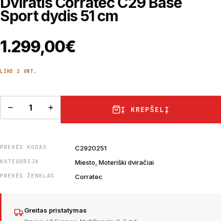
Dviratis Corratec C29 Base
Sport dydis 51 cm
1.299,00
€
LIKO 2 VNT.
Į KREPŠELĮ
PREKĖS KODAS
C2920251
KATEGORIJA
Miesto, Moteriški dviračiai
PREKĖS ŽENKLAS
Corratec
Greitas pristatymas