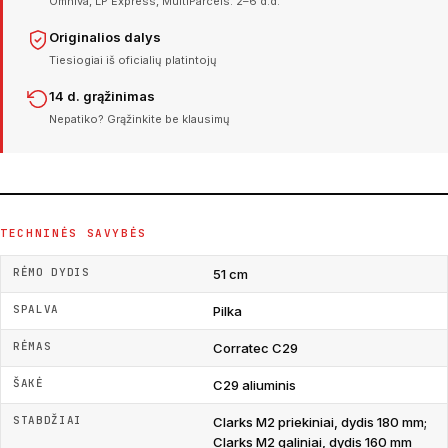
Omniva, LP Express, MultiParcels. 2–6 d.d.
Originalios dalys
Tiesiogiai iš oficialių platintojų
14 d. grąžinimas
Nepatiko? Grąžinkite be klausimų
TECHNINĖS SAVYBĖS
RĖMO DYDIS
51 cm
SPALVA
Pilka
RĖMAS
Corratec C29
ŠAKĖ
C29 aliuminis
STABDŽIAI
Clarks M2 priekiniai, dydis 180 mm;
Clarks M2 galiniai, dydis 160 mm