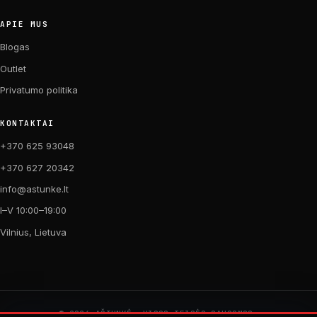
APIE MUS
Blogas
Outlet
Privatumo politika
KONTAKTAI
+370 625 93048
+370 627 20342
info@astunke.lt
I–V 10:00–19:00
Vilnius, Lietuva
© 2026 AŠTUNKĖ. VISOS TEISĖS SAUGOMOS.