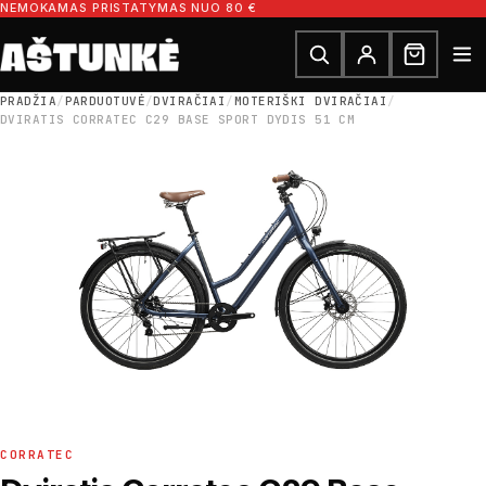
Pereiti prie turinio
NEMOKAMAS PRISTATYMAS NUO 80 €
Ieškoti dalių
Ieškoti
PRADŽIA
/
PARDUOTUVĖ
/
DVIRAČIAI
/
MOTERIŠKI DVIRAČIAI
/
DVIRATIS CORRATEC C29 BASE SPORT DYDIS 51 CM
CORRATEC