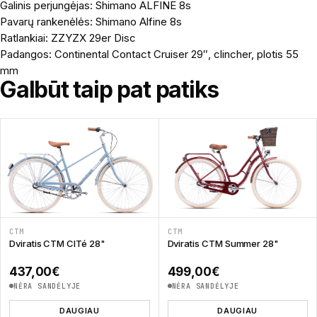
Galinis perjungėjas: Shimano ALFINE 8s
Pavarų rankenėlės: Shimano Alfine 8s
Ratlankiai: ZZYZX 29er Disc
Padangos: Continental Contact Cruiser 29″, clincher, plotis 55
mm
Galbūt taip pat patiks
CTM
CTM
Dviratis CTM CITé 28"
Dviratis CTM Summer 28"
437,00
€
499,00
€
NĖRA SANDĖLYJE
NĖRA SANDĖLYJE
DAUGIAU
DAUGIAU