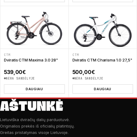
CTM
CTM
Dviratis CTM Maxima 3.0 28"
Dviratis CTM Charisma 1.0 27,5"
539,00
€
500,00
€
NĖRA SANDĖLYJE
NĖRA SANDĖLYJE
DAUGIAU
DAUGIAU
Lietuviška dviračių dalių parduotuvė.
Originalios prekės iš oficialių platintojų.
Greitas pristatymas visoje Lietuvoje.