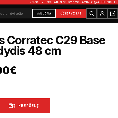
+370 625 93048
+370 627 20342
INFO@ASTUNKE.LT
NUOMA
SERVISAS
is Corratec C29 Base
dydis 48 cm
00
€
Į KREPŠELĮ