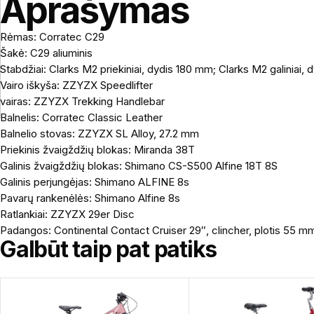
Aprašymas
Rėmas: Corratec C29
Šakė: C29 aliuminis
Stabdžiai: Clarks M2 priekiniai, dydis 180 mm; Clarks M2 galiniai,
Vairo iškyša: ZZYZX Speedlifter
vairas: ZZYZX Trekking Handlebar
Balnelis: Corratec Classic Leather
Balnelio stovas: ZZYZX SL Alloy, 27.2 mm
Priekinis žvaigždžių blokas: Miranda 38T
Galinis žvaigždžių blokas: Shimano CS-S500 Alfine 18T 8S
Galinis perjungėjas: Shimano ALFINE 8s
Pavarų rankenėlės: Shimano Alfine 8s
Ratlankiai: ZZYZX 29er Disc
Padangos: Continental Contact Cruiser 29″, clincher, plotis 55 m
Galbūt taip pat patiks