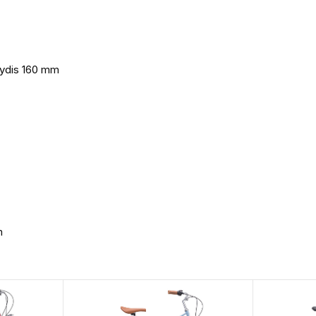
 dydis 160 mm
m