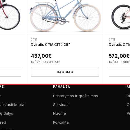
CTM
CTM
Dviratis CTM CITé 28"
Dviratis CT
437,00
€
572,00
€
NĖRA SANDĖLYJE
NĖRA SAND
DAUGIAU
VĖ
PAGALBA
A
s
Pristatymas ir grąžinimas
B
Neklasifikuota
Servisas
O
kų dalys
Nuoma
P
zed
Kontaktai