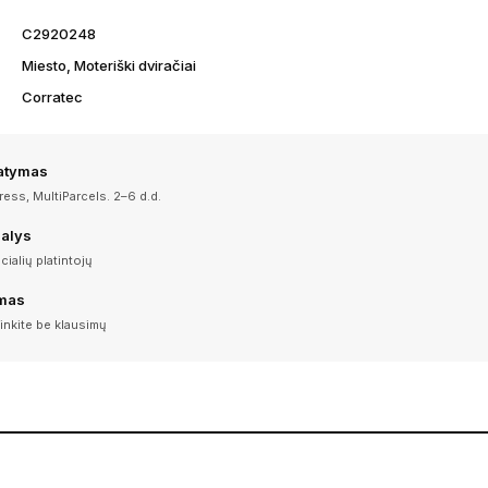
C2920248
Miesto, Moteriški dviračiai
Corratec
tatymas
ess, MultiParcels. 2–6 d.d.
dalys
icialių platintojų
imas
inkite be klausimų