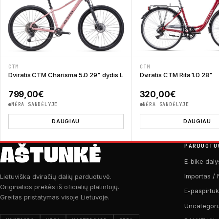
CTM
CTM
Dviratis CTM Charisma 5.0 29" dydis L
Dviratis CTM Rita 1.0 28"
799,00
€
320,00
€
NĖRA SANDĖLYJE
NĖRA SANDĖLYJE
DAUGIAU
DAUGIAU
PARDUOTU
E-bike daly
Importas / 
Lietuviška dviračių dalių parduotuvė.
Originalios prekės iš oficialių platintojų.
E-paspirtu
Greitas pristatymas visoje Lietuvoje.
Uncategori