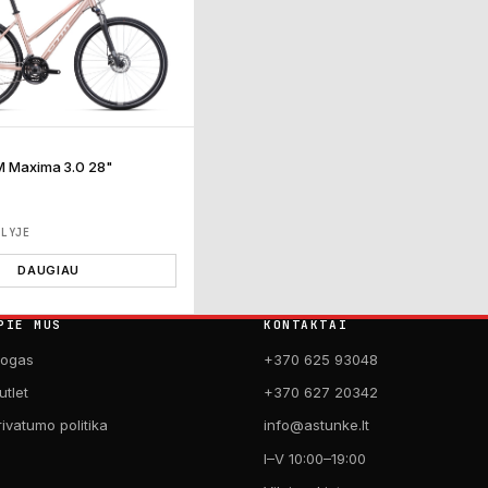
M Maxima 3.0 28"
ĖLYJE
DAUGIAU
PIE MUS
KONTAKTAI
logas
+370 625 93048
utlet
+370 627 20342
rivatumo politika
info@astunke.lt
I–V 10:00–19:00