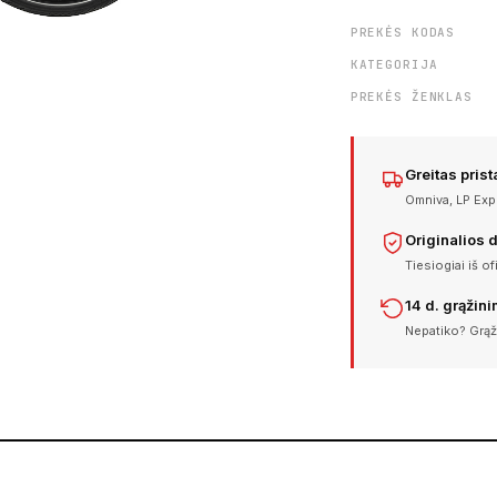
PREKĖS KODAS
KATEGORIJA
PREKĖS ŽENKLAS
Greitas pris
Omniva, LP Expr
Originalios 
Tiesiogiai iš of
14 d. grąžin
Nepatiko? Grąž