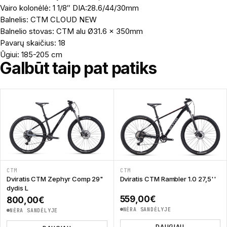
Vairo kolonėlė: 1 1/8″ DIA:28.6/44/30mm
Balnelis: CTM CLOUD NEW
Balnelio stovas: CTM alu Ø31.6 x 350mm
Pavarų skaičius: 18
Ūgiui: 185-205 cm
Galbūt taip pat patiks
CTM
CTM
Dviratis CTM Zephyr Comp 29"
Dviratis CTM Rambler 1.0 27,5''
dydis L
559,00
€
800,00
€
NĖRA SANDĖLYJE
NĖRA SANDĖLYJE
DAUGIAU