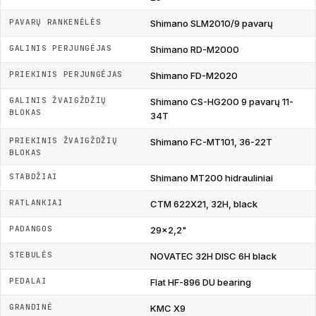
PAVARŲ RANKENĖLĖS
Shimano SLM2010/9 pavarų
GALINIS PERJUNGĖJAS
Shimano RD-M2000
PRIEKINIS PERJUNGĖJAS
Shimano FD-M2020
GALINIS ŽVAIGŽDŽIŲ
Shimano CS-HG200 9 pavarų 11-
BLOKAS
34T
PRIEKINIS ŽVAIGŽDŽIŲ
Shimano FC-MT101, 36-22T
BLOKAS
STABDŽIAI
Shimano MT200 hidrauliniai
RATLANKIAI
CTM 622X21, 32H, black
PADANGOS
29x2,2"
STEBULĖS
NOVATEC 32H DISC 6H black
PEDALAI
Flat HF-896 DU bearing
GRANDINĖ
KMC X9