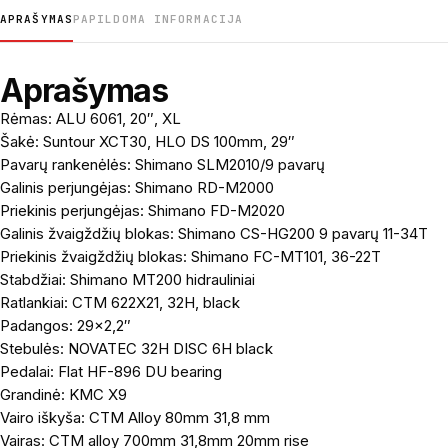
APRAŠYMAS
PAPILDOMA INFORMACIJA
Aprašymas
Rėmas: ALU 6061, 20″, XL
Šakė: Suntour XCT30, HLO DS 100mm, 29″
Pavarų rankenėlės: Shimano SLM2010/9 pavarų
Galinis perjungėjas: Shimano RD-M2000
Priekinis perjungėjas: Shimano FD-M2020
Galinis žvaigždžių blokas: Shimano CS-HG200 9 pavarų 11-34T
Priekinis žvaigždžių blokas: Shimano FC-MT101, 36-22T
Stabdžiai: Shimano MT200 hidrauliniai
Ratlankiai: CTM 622X21, 32H, black
Padangos: 29×2,2″
Stebulės: NOVATEC 32H DISC 6H black
Pedalai: Flat HF-896 DU bearing
Grandinė: KMC X9
Vairo iškyša: CTM Alloy 80mm 31,8 mm
Vairas: CTM alloy 700mm 31,8mm 20mm rise