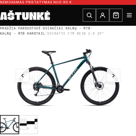
Pereiti prie turinio
NEMOKAMAS PRISTATYMAS NUO 80 €
Ieškoti dalių
Ieškoti
PRADŽIA
/
PARDUOTUVĖ
/
DVIRAČIAI
/
KALNŲ - MTB
/
KALNŲ - MTB HARDTAIL
/
DVIRATIS CTM REIN 2.0 29″