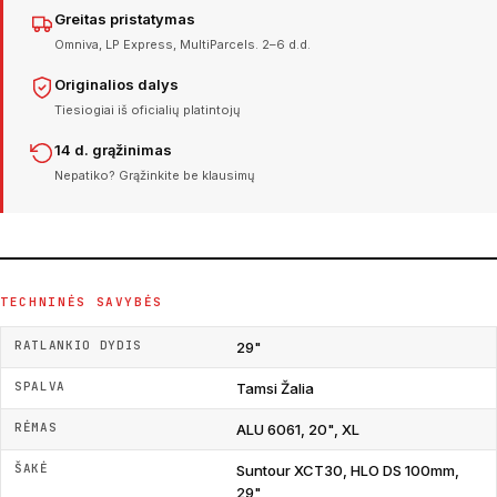
Greitas pristatymas
Omniva, LP Express, MultiParcels. 2–6 d.d.
Originalios dalys
Tiesiogiai iš oficialių platintojų
14 d. grąžinimas
Nepatiko? Grąžinkite be klausimų
TECHNINĖS SAVYBĖS
RATLANKIO DYDIS
29"
SPALVA
Tamsi Žalia
RĖMAS
ALU 6061, 20", XL
ŠAKĖ
Suntour XCT30, HLO DS 100mm,
29"