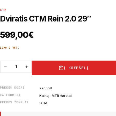
CTM
Dviratis CTM Rein 2.0 29″
599,00
€
LIKO 2 VNT.
Į KREPŠELĮ
PREKĖS KODAS
226558
KATEGORIJA
Kalnų - MTB Hardtail
PREKĖS ŽENKLAS
CTM