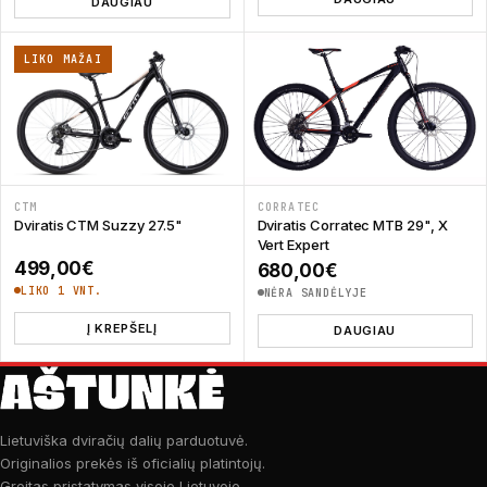
DAUGIAU
LIKO MAŽAI
CTM
CORRATEC
Dviratis CTM Suzzy 27.5"
Dviratis Corratec MTB 29", X
Vert Expert
499,00
€
680,00
€
LIKO 1 VNT.
NĖRA SANDĖLYJE
Į KREPŠELĮ
DAUGIAU
Lietuviška dviračių dalių parduotuvė.
Originalios prekės iš oficialių platintojų.
Greitas pristatymas visoje Lietuvoje.