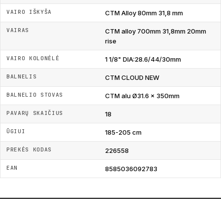
VAIRO IŠKYŠA
CTM Alloy 80mm 31,8 mm
VAIRAS
CTM alloy 700mm 31,8mm 20mm
rise
VAIRO KOLONĖLĖ
1 1/8" DIA:28.6/44/30mm
BALNELIS
CTM CLOUD NEW
BALNELIO STOVAS
CTM alu Ø31.6 x 350mm
PAVARŲ SKAIČIUS
18
ŪGIUI
185-205 cm
PREKĖS KODAS
226558
EAN
8585036092783