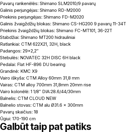
Pavarų rankenėlės: Shimano SLM2010/9 pavarų
Galinis perjungėjas: Shimano RD-M2000
Priekinis perjungėjas: Shimano FD-M2020
Galinis žvaigždžių blokas: Shimano CS-HG200 9 pavarų 11-34T
Priekinis žvaigždžių blokas: Shimano FC-MT101, 36-22T
Stabdžiai: Shimano MT200 hidrauliniai
Ratlankiai: CTM 622X21, 32H, black
Padangos: 29×2,2″
Stebulės: NOVATEC 32H DISC 6H black
Pedalai: Flat HF-896 DU bearing
Grandinė: KMC X9
Vairo iškyša: CTM Alloy 60mm 31,8 mm
Vairas: CTM alloy 700mm 31,8mm 20mm rise
Vairo kolonėlė: 1 1/8″ DIA:28.6/44/30mm
Balnelis: CTM CLOUD NEW
Balnelio stovas: CTM alu Ø31.6 x 300mm
Pavarų skaičius: 18
Ūgiui: 170-190 cm
Galbūt taip pat patiks