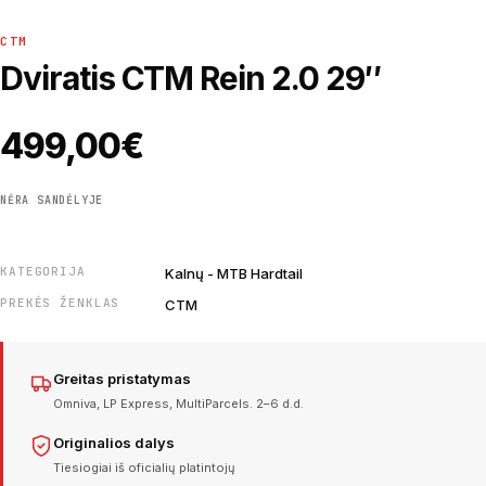
CTM
Dviratis CTM Rein 2.0 29″
499,00
€
NĖRA SANDĖLYJE
KATEGORIJA
Kalnų - MTB Hardtail
PREKĖS ŽENKLAS
CTM
Greitas pristatymas
Omniva, LP Express, MultiParcels. 2–6 d.d.
Originalios dalys
Tiesiogiai iš oficialių platintojų