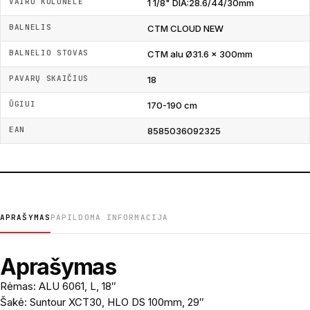
VAIRO KOLONĖLĖ
1 1/8" DIA:28.6/44/30mm
BALNELIS
CTM CLOUD NEW
BALNELIO STOVAS
CTM alu Ø31.6 x 300mm
PAVARŲ SKAIČIUS
18
ŪGIUI
170-190 cm
EAN
8585036092325
APRAŠYMAS
PAPILDOMA INFORMACIJA
Aprašymas
Rėmas: ALU 6061, L, 18″
Šakė: Suntour XCT30, HLO DS 100mm, 29″