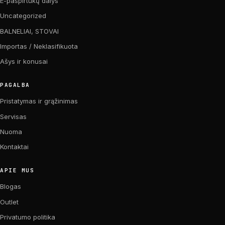
E-paspirtukų dalys
Uncategorized
BALNELIAI, STOVAI
Importas / Neklasifikuota
Ašys ir konusai
PAGALBA
Pristatymas ir grąžinimas
Servisas
Nuoma
Kontaktai
APIE MUS
Blogas
Outlet
Privatumo politika