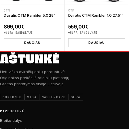
CTM
CTM
Dviratis CTM Rambler 5.0 29"
Dviratis CTM Rambler 1.0 27,5''
899,00
€
559,00
€
NĖRA SANDĖLYJE
NĖRA SANDĖLYJE
DAUGIAU
DAUGIAU
Lietuviška dviračių dalių parduotuvė.
Originalios prekės iš oficialių platintojų.
Greitas pristatymas visoje Lietuvoje.
MONTONIO
VISA
MASTERCARD
SEPA
PARDUOTUVĖ
E-bike dalys