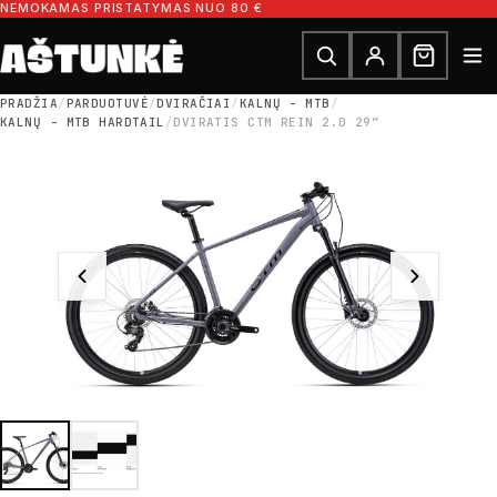
Pereiti prie turinio
NEMOKAMAS PRISTATYMAS NUO 80 €
Ieškoti dalių
Ieškoti
PRADŽIA
/
PARDUOTUVĖ
/
DVIRAČIAI
/
KALNŲ - MTB
/
KALNŲ - MTB HARDTAIL
/
DVIRATIS CTM REIN 2.0 29″