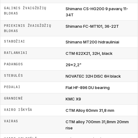
GALINIS ŽVAIGŽDŽIŲ
Shimano CS-HG200 9 pavarų 11-
BLOKAS
34T
PRIEKINIS ŽVAIGŽDŽIŲ
Shimano FC-MT101, 36-22T
BLOKAS
STABDŽIAI
Shimano MT200 hidrauliniai
RATLANKIAI
CTM 622X21, 32H, black
PADANGOS
29x2,2"
STEBULĖS
NOVATEC 32H DISC 6H black
PEDALAI
Flat HF-896 DU bearing
GRANDINĖ
KMC X9
VAIRO IŠKYŠA
CTM Alloy 60mm 31,8 mm
VAIRAS
CTM alloy 700mm 31,8mm 20mm
rise