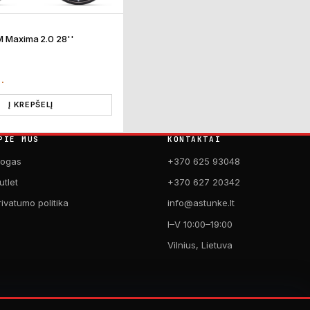
M Maxima 2.0 28''
€
T.
Į KREPŠELĮ
PIE MUS
KONTAKTAI
logas
+370 625 93048
utlet
+370 627 20342
rivatumo politika
info@astunke.lt
I–V 10:00–19:00
Vilnius, Lietuva