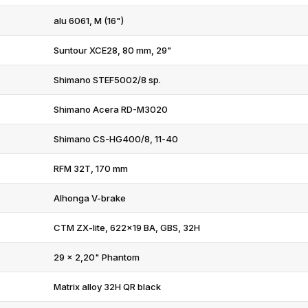
alu 6061, M (16")
Suntour XCE28, 80 mm, 29"
Shimano STEF5002/8 sp.
Shimano Acera RD-M3020
Shimano CS-HG400/8, 11-40
RFM 32T, 170 mm
Alhonga V-brake
CTM ZX-lite, 622x19 BA, GBS, 32H
29 x 2,20" Phantom
Matrix alloy 32H QR black