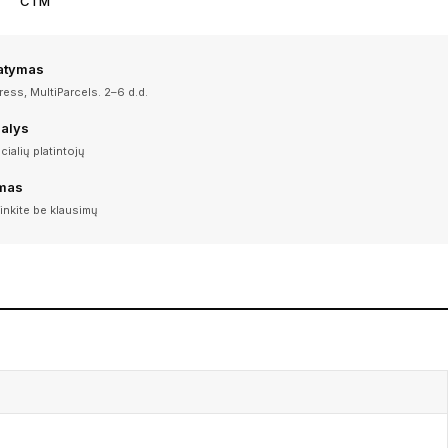
CTM
tatymas
ess, MultiParcels. 2–6 d.d.
dalys
icialių platintojų
imas
inkite be klausimų