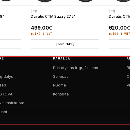
CTM
CTM
28"
Dviratis CTM Suzzy 27.5"
Dviratis CT
499,00
€
620,00
LIKO 1 VNT.
LIKO 1 VN
Į KREPŠELĮ
VĖ
PAGALBA
A
s
Pristatymas ir grąžinimas
B
kų dalys
Servisas
O
zed
Nuoma
P
 STOVAI
Kontaktai
Neklasifikuota
usai