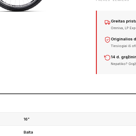
Greitas pris
Omniva, LP Expr
Originalios 
Tiesiogiai iš of
14 d. grąžin
Nepatiko? Grąž
16"
Balta