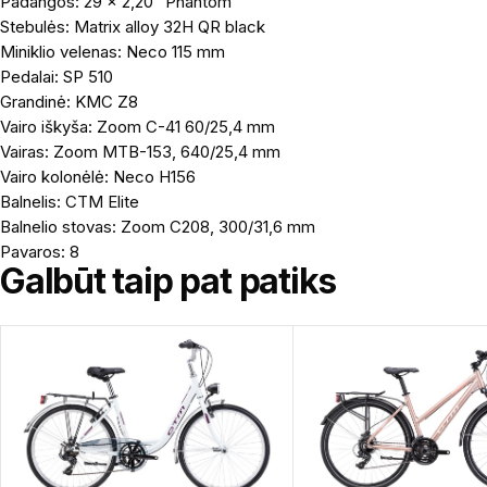
Padangos: 29 x 2,20″ Phantom
Stebulės: Matrix alloy 32H QR black
Miniklio velenas: Neco 115 mm
Pedalai: SP 510
Grandinė: KMC Z8
Vairo iškyša: Zoom C-41 60/25,4 mm
Vairas: Zoom MTB-153, 640/25,4 mm
Vairo kolonėlė: Neco H156
Balnelis: CTM Elite
Balnelio stovas: Zoom C208, 300/31,6 mm
Pavaros: 8
Galbūt taip pat patiks