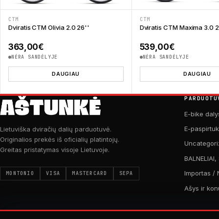
CTM
CTM
Dviratis CTM Olivia 2.0 26''
Dviratis CTM Maxima 3.0 
363,00
€
539,00
€
NĖRA SANDĖLYJE
NĖRA SANDĖLYJE
DAUGIAU
DAUGIAU
PARDUOTU
E-bike daly
E-paspirtu
Lietuviška dviračių dalių parduotuvė.
Originalios prekės iš oficialių platintojų.
Uncategori
Greitas pristatymas visoje Lietuvoje.
BALNELIAI,
Importas / 
MONTONIO
VISA
MASTERCARD
SEPA
Ašys ir kon