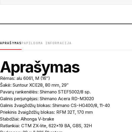
APRAŠYMAS
PAPILDOMA INFORMACIJA
Aprašymas
Rėmas: alu 6061, M (16″)
Šakė: Suntour XCE28, 80 mm, 29″
Pavarų rankenėlės: Shimano STEF5002/8 sp.
Galinis perjungėjas: Shimano Acera RD-M3020
Galinis žvaigždžių blokas: Shimano CS-HG400/8, 11-40
Priekinis žvaigždžių blokas: RFM 32T, 170 mm
Stabdžiai: Alhonga V-brake
Ratlankiai: CTM ZX-lite, 622×19 BA, GBS, 32H