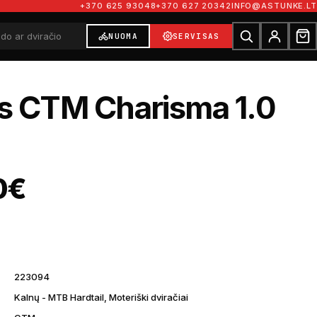
+370 625 93048
+370 627 20342
INFO@ASTUNKE.LT
NUOMA
SERVISAS
is CTM Charisma 1.0
0
€
223094
Kalnų - MTB Hardtail, Moteriški dviračiai