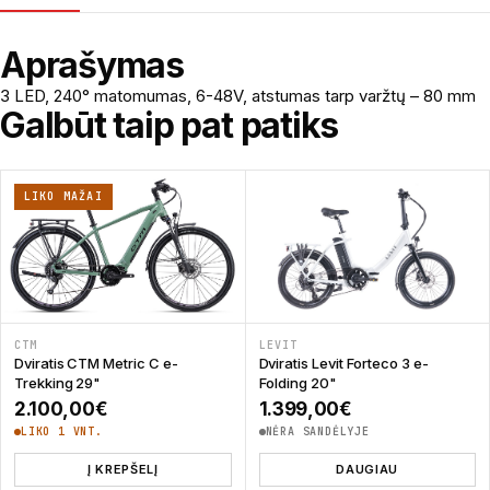
Aprašymas
3 LED, 240° matomumas, 6-48V, atstumas tarp varžtų – 80 mm
Galbūt taip pat patiks
LIKO MAŽAI
CTM
LEVIT
Dviratis CTM Metric C e-
Dviratis Levit Forteco 3 e-
Trekking 29"
Folding 20"
2.100,00
€
1.399,00
€
LIKO 1 VNT.
NĖRA SANDĖLYJE
Į KREPŠELĮ
DAUGIAU