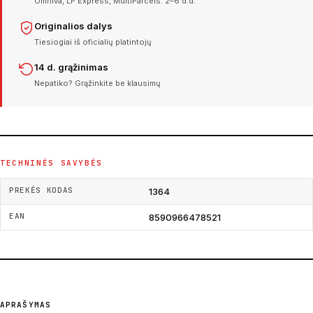
Omniva, LP Express, MultiParcels. 2–6 d.d.
Originalios dalys
Tiesiogiai iš oficialių platintojų
14 d. grąžinimas
Nepatiko? Grąžinkite be klausimų
TECHNINĖS SAVYBĖS
PREKĖS KODAS
1364
EAN
8590966478521
APRAŠYMAS