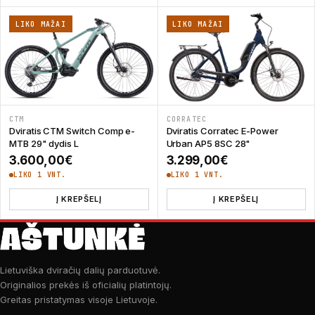
LIKO MAŽAI
LIKO MAŽAI
CTM
CORRATEC
Dviratis CTM Switch Comp e-
Dviratis Corratec E-Power
MTB 29" dydis L
Urban AP5 8SC 28"
3.600,00
€
3.299,00
€
LIKO 1 VNT.
LIKO 1 VNT.
Į KREPŠELĮ
Į KREPŠELĮ
Lietuviška dviračių dalių parduotuvė.
Originalios prekės iš oficialių platintojų.
Greitas pristatymas visoje Lietuvoje.