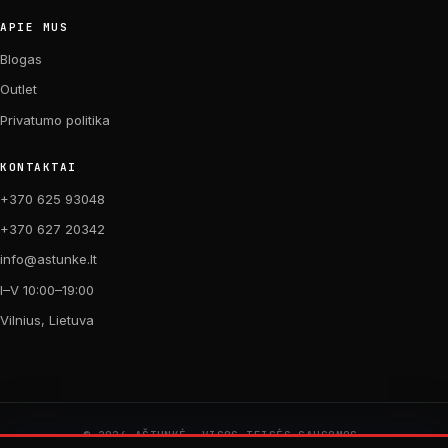
APIE MUS
Blogas
Outlet
Privatumo politika
KONTAKTAI
+370 625 93048
+370 627 20342
info@astunke.lt
I–V 10:00–19:00
Vilnius, Lietuva
© 2026 AŠTUNKĖ. VISOS TEISĖS SAUGOMOS.