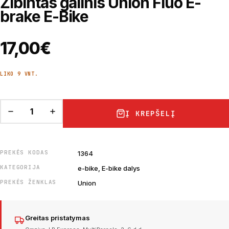
Žibintas galinis Union Fluo E-
brake E-Bike
17,00
€
LIKO 9 VNT.
Į KREPŠELĮ
PREKĖS KODAS
1364
KATEGORIJA
e-bike, E-bike dalys
PREKĖS ŽENKLAS
Union
Greitas pristatymas