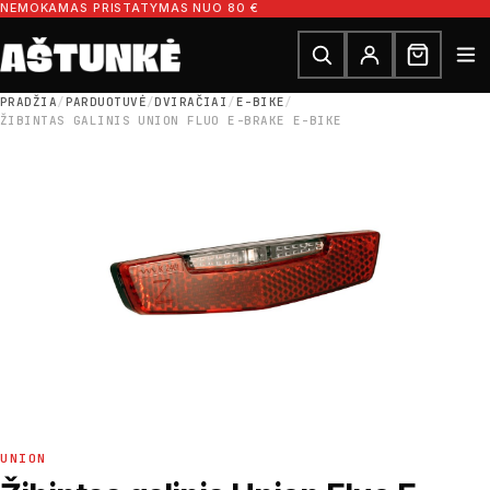
Pereiti prie turinio
NEMOKAMAS PRISTATYMAS NUO 80 €
Ieškoti dalių
Ieškoti
PRADŽIA
/
PARDUOTUVĖ
/
DVIRAČIAI
/
E-BIKE
/
ŽIBINTAS GALINIS UNION FLUO E-BRAKE E-BIKE
UNION