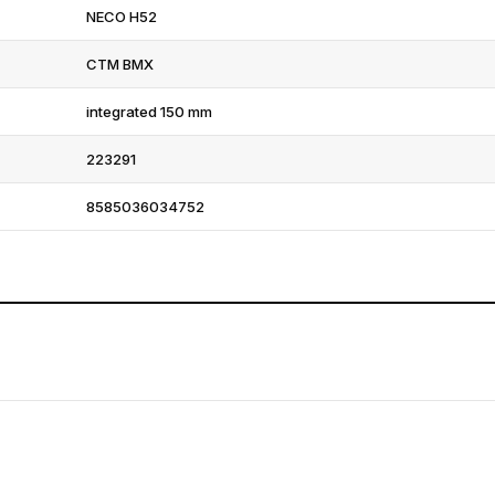
NECO H52
CTM BMX
integrated 150 mm
223291
8585036034752