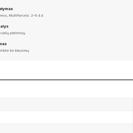
tatymas
ess, MultiParcels. 2–6 d.d.
dalys
icialių platintojų
imas
inkite be klausimų