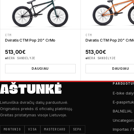
CTM
CTM
Dviratis CTM Pop 20" CrMo
Dviratis CTM Pop 20" CrM
513,00
€
513,00
€
NĖRA SANDĖLYJE
NĖRA SANDĖLYJE
DAUGIAU
DAUGIAU
PARDUOTU
E-bike daly
E-paspirtu
Lietuviška dviračių dalių parduotuvė.
Originalios prekės iš oficialių platintojų.
BALNELIAI,
Greitas pristatymas visoje Lietuvoje.
Uncategori
Importas / 
MONTONIO
VISA
MASTERCARD
SEPA