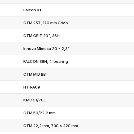
Falcon 9T
CTM 25T, 170 mm CrMo
CTM GRIT 20", 36H
Innova Mimosa 20 x 2,3"
FALCON 36H, 4-bearing
CTM MID BB
HT-PA09
KMC S1/70L
CTM 50/22,2 mm
CTM 22,2 mm, 730 x 220 mm