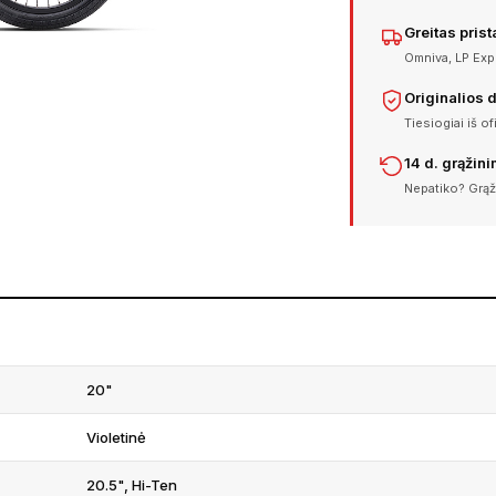
Greitas pris
Omniva, LP Expr
Originalios 
Tiesiogiai iš of
14 d. grąžin
Nepatiko? Grąž
20"
Violetinė
20.5", Hi-Ten