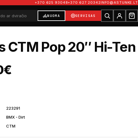
+370 625 93048
+370 627 20342
INFO@ASTUNKE.LT
NUOMA
SERVISAS
is CTM Pop 20″ Hi-Ten
0
€
223291
BMX - Dirt
CTM