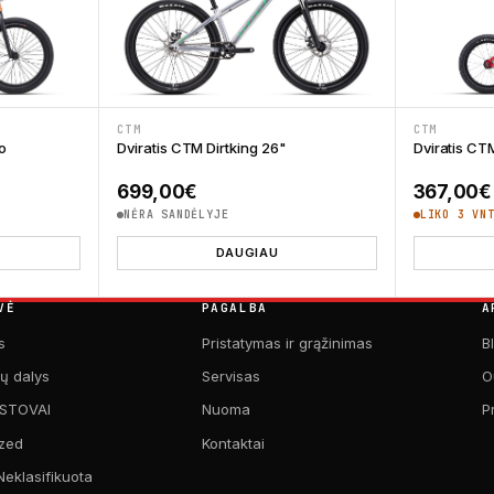
CTM
CTM
o
Dviratis CTM Dirtking 26"
Dviratis CT
699,00
€
367,00
€
NĖRA SANDĖLYJE
LIKO 3 VN
DAUGIAU
VĖ
PAGALBA
A
s
Pristatymas ir grąžinimas
B
kų dalys
Servisas
O
 STOVAI
Nuoma
P
zed
Kontaktai
Neklasifikuota