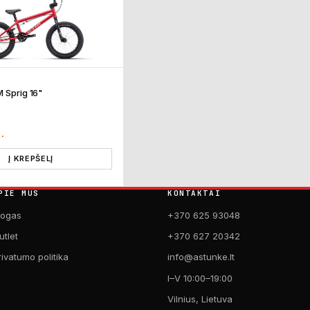
M Sprig 16"
T.
Į KREPŠELĮ
PIE MUS
KONTAKTAI
logas
+370 625 93048
utlet
+370 627 20342
rivatumo politika
info@astunke.lt
I–V 10:00–19:00
Vilnius, Lietuva