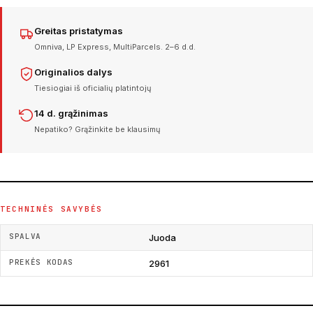
Greitas pristatymas
Omniva, LP Express, MultiParcels. 2–6 d.d.
Originalios dalys
Tiesiogiai iš oficialių platintojų
14 d. grąžinimas
Nepatiko? Grąžinkite be klausimų
TECHNINĖS SAVYBĖS
SPALVA
Juoda
PREKĖS KODAS
2961