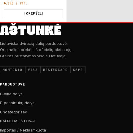
LIKO 2 VNT.
Į KREPŠELĮ
Lietuviška dviračių dalių parduotuvė.
Originalios prekės iš oficialių platintojų.
Greitas pristatymas visoje Lietuvoje.
MONTONIO
VISA
MASTERCARD
SEPA
PARDUOTUVĖ
E-bike dalys
E-paspirtukų dalys
Uncategorized
BALNELIAI, STOVAI
Importas / Neklasifikuota