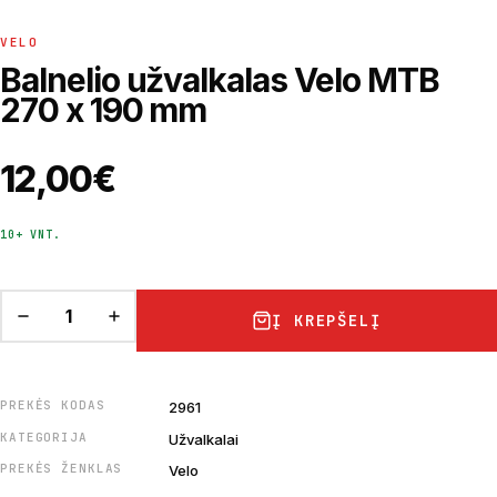
VELO
Balnelio užvalkalas Velo MTB
270 x 190 mm
12,00
€
10+ VNT.
Į KREPŠELĮ
PREKĖS KODAS
2961
KATEGORIJA
Užvalkalai
PREKĖS ŽENKLAS
Velo