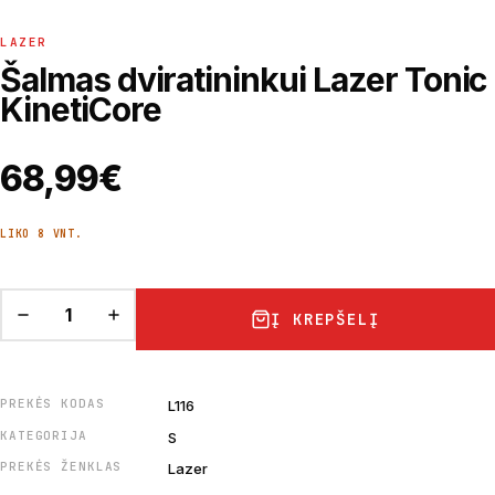
LAZER
Šalmas dviratininkui Lazer Tonic
KinetiCore
68,99
€
LIKO 8 VNT.
Į KREPŠELĮ
PREKĖS KODAS
L116
KATEGORIJA
S
PREKĖS ŽENKLAS
Lazer