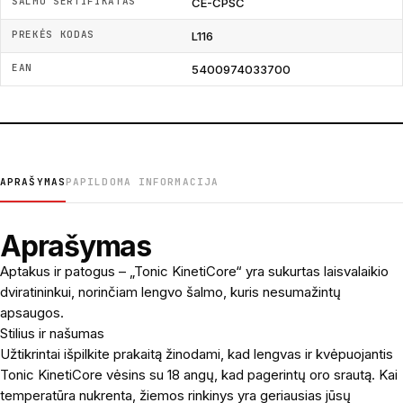
ŠALMO SERTIFIKATAS
CE-CPSC
PREKĖS KODAS
L116
EAN
5400974033700
APRAŠYMAS
PAPILDOMA INFORMACIJA
Aprašymas
Aptakus ir patogus – „Tonic KinetiCore“ yra sukurtas laisvalaikio
dviratininkui, norinčiam lengvo šalmo, kuris nesumažintų
apsaugos.
Stilius ir našumas
Užtikrintai išpilkite prakaitą žinodami, kad lengvas ir kvėpuojantis
Tonic KinetiCore vėsins su 18 angų, kad pagerintų oro srautą. Kai
temperatūra nukrenta, žiemos rinkinys yra geriausias jūsų