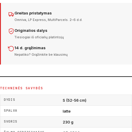
Greitas pristatymas
Omniva, LP Express, MultiParcels. 2–6 d.d.
Originalios dalys
Tiesiogiai iš oficialių platintojų
14 d. grąžinimas
Nepatiko? Grąžinkite be klausimų
TECHNINĖS SAVYBĖS
DYDIS
S (52-56 cm)
SPALVA
latte
SVORIS
230 g