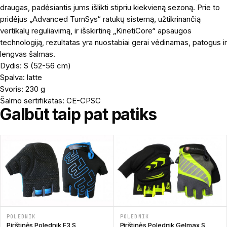
draugas, padėsiantis jums išlikti stipriu kiekvieną sezoną. Prie to
pridėjus „Advanced TurnSys“ ratukų sistemą, užtikrinančią
vertikalų reguliavimą, ir išskirtinę „KinetiCore“ apsaugos
technologiją, rezultatas yra nuostabiai gerai vėdinamas, patogus ir
lengvas šalmas.
Dydis: S (52-56 cm)
Spalva: latte
Svoris: 230 g
Šalmo sertifikatas: CE-CPSC
Galbūt taip pat patiks
POLEDNIK
POLEDNIK
Pirštinės Polednik F3 S
Pirštinės Polednik Gelmax S