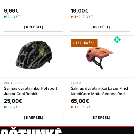
9,99
€
19,00
€
10+ VNT.
LIKO 7 VNT.
Į KREPŠELĮ
Į KREPŠELĮ
LIKO MAŽAI
POLISPORT
LAZER
Šalmas dviratininkui Polisport
Šalmas dviratininkui Lazer Finch
Junior Cool Rabbit
KinetiCore Matte Sedona Red
25,00
€
65,00
€
10+ VNT.
LIKO 1 VNT.
Į KREPŠELĮ
Į KREPŠELĮ