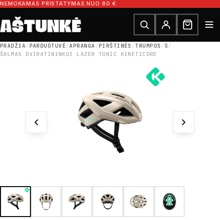
Pereiti prie turinio
NEMOKAMAS PRISTATYMAS NUO 80 €
Ieškoti dalių
Ieškoti
PRADŽIA
/
PARDUOTUVĖ
/
APRANGA
/
PIRŠTINĖS
/
TRUMPOS
/
S
/
ŠALMAS DVIRATININKUI LAZER TONIC KINETICORE