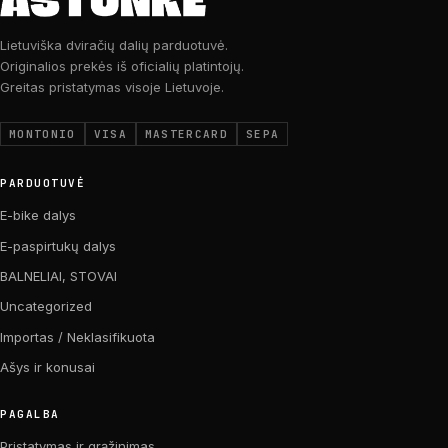
Lietuviška dviračių dalių parduotuvė.
Originalios prekės iš oficialių platintojų.
Greitas pristatymas visoje Lietuvoje.
MONTONIO
VISA
MASTERCARD
SEPA
PARDUOTUVĖ
E-bike dalys
E-paspirtukų dalys
BALNELIAI, STOVAI
Uncategorized
Importas / Neklasifikuota
Ašys ir konusai
PAGALBA
Pristatymas ir grąžinimas