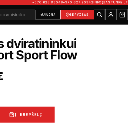
+370 625 93048
+370 627 20342
INFO@ASTUNKE.LT
NUOMA
SERVISAS
 dviratininkui
ort Sport Flow
€
Į KREPŠELĮ