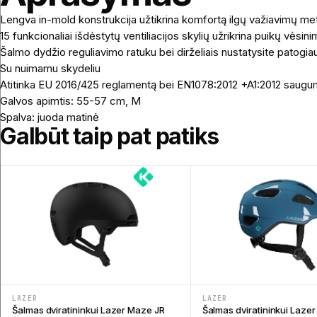
Lengva in-mold konstrukcija užtikrina komfortą ilgų važiavimų me
15 funkcionaliai išdėstytų ventiliacijos skylių užrikrina puikų vėsin
Šalmo dydžio reguliavimo ratuku bei dirželiais nustatysite patogia
Su nuimamu skydeliu
Atitinka EU 2016/425 reglamentą bei EN1078:2012 +A1:2012 saugu
Galvos apimtis: 55-57 cm, M
Spalva: juoda matinė
Galbūt taip pat patiks
LAZER
LAZER
Šalmas dviratininkui Lazer Maze JR
Šalmas dviratininkui Lazer