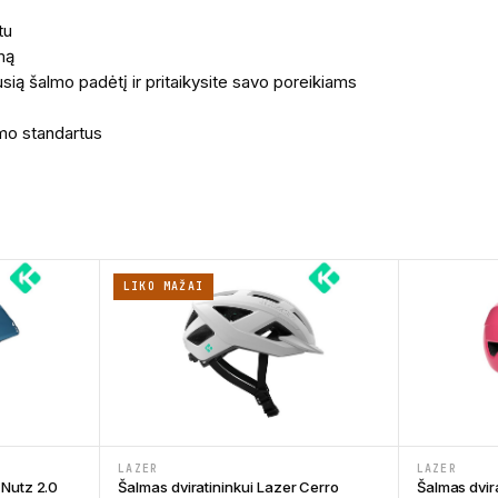
tu
imą
usią šalmo padėtį ir pritaikysite savo poreikiams
mo standartus
LIKO MAŽAI
LAZER
LAZER
 Nutz 2.0
Šalmas dviratininkui Lazer Cerro
Šalmas dvir