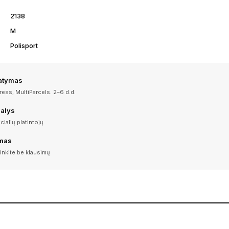
2138
M
Polisport
tatymas
ess, MultiParcels. 2–6 d.d.
dalys
icialių platintojų
imas
inkite be klausimų