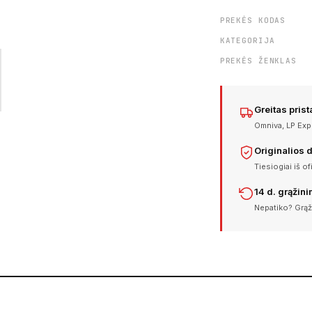
PREKĖS KODAS
KATEGORIJA
PREKĖS ŽENKLAS
Greitas pris
Omniva, LP Expr
Originalios 
Tiesiogiai iš of
14 d. grąžin
Nepatiko? Grąž