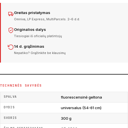
Greitas pristatymas
Omniva, LP Express, MultiParcels. 2–6 d.d.
Originalios dalys
Tiesiogiai iš oficialių platintojų
14 d. grąžinimas
Nepatiko? Grąžinkite be klausimų
TECHNINĖS SAVYBĖS
SPALVA
fluorescensinė geltona
DYDIS
universalus (54-61 cm)
SVORIS
300 g