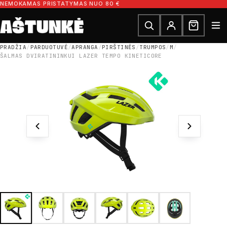
Pereiti prie turinio
NEMOKAMAS PRISTATYMAS NUO 80 €
Ieškoti dalių
Ieškoti
PRADŽIA
/
PARDUOTUVĖ
/
APRANGA
/
PIRŠTINĖS
/
TRUMPOS
/
M
/
ŠALMAS DVIRATININKUI LAZER TEMPO KINETICORE