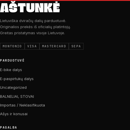
Lietuviška dviračių dalių parduotuvė.
Originalios prekės iš oficialių platintojų.
Greitas pristatymas visoje Lietuvoje.
MONTONIO
VISA
MASTERCARD
SEPA
PARDUOTUVĖ
E-bike dalys
E-paspirtukų dalys
Uncategorized
BALNELIAI, STOVAI
Importas / Neklasifikuota
Ašys ir konusai
PAGALBA