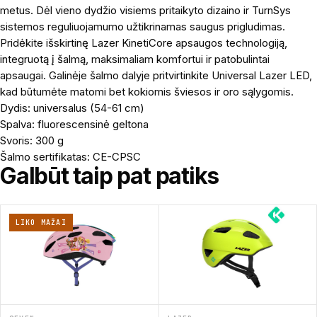
metus. Dėl vieno dydžio visiems pritaikyto dizaino ir TurnSys
sistemos reguliuojamumo užtikrinamas saugus prigludimas.
Pridėkite išskirtinę Lazer KinetiCore apsaugos technologiją,
integruotą į šalmą, maksimaliam komfortui ir patobulintai
apsaugai. Galinėje šalmo dalyje pritvirtinkite Universal Lazer LED,
kad būtumėte matomi bet kokiomis šviesos ir oro sąlygomis.
Dydis: universalus (54-61 cm)
Spalva: fluorescensinė geltona
Svoris: 300 g
Šalmo sertifikatas: CE-CPSC
Galbūt taip pat patiks
LIKO MAŽAI