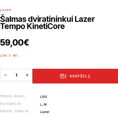
LAZER
Šalmas dviratininkui Lazer
Tempo KinetiCore
59,00
€
LIKO 5 VNT.
Į KREPŠELĮ
PREKĖS KODAS
L155
KATEGORIJA
L, M
PREKĖS ŽENKLAS
Lazer