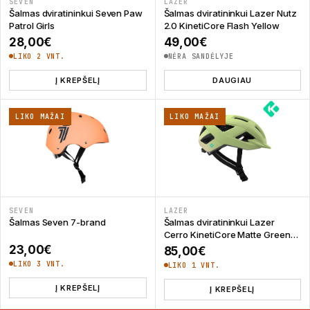
SEVEN
LAZER
Šalmas dviratininkui Seven Paw
Šalmas dviratininkui Lazer Nutz
Patrol Girls
2.0 KinetiCore Flash Yellow
28,00
€
49,00
€
LIKO 2 VNT.
NĖRA SANDĖLYJE
Į KREPŠELĮ
DAUGIAU
LIKO MAŽAI
LIKO MAŽAI
SEVEN
LAZER
Šalmas Seven 7-brand
Šalmas dviratininkui Lazer
Cerro KinetiCore Matte Green
Mango
23,00
€
85,00
€
LIKO 3 VNT.
LIKO 1 VNT.
Į KREPŠELĮ
Į KREPŠELĮ