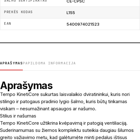
ŠALMO SERTIFIKATAS
CE-CPSC
PREKĖS KODAS
L155
EAN
5400974021523
APRAŠYMAS
PAPILDOMA INFORMACIJA
Aprašymas
Tempo KinetiCore sukurtas laisvalaikio dviratininkui, kuris nori
stilingo ir patogaus pradinio lygio šalmo, kuris būtų tinkamas
viskam – nesumažinant apsaugos ar našumo.
Stilius ir našumas
Tempo KinetiCore užtikrina kvėpavimą ir patogią ventiliaciją.
Suderinamumas su žiemos komplektu suteikia daugiau šilumos
greito važiavimo metu, kad galėtumėte minti pedalus ištisus