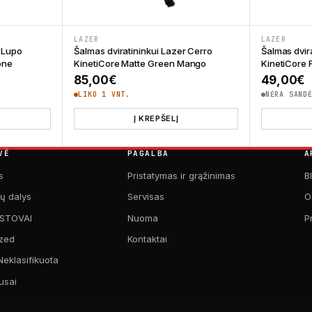
LAZER
LAZER
r Lupo
Šalmas dviratininkui Lazer Cerro
Šalmas dvir
one
KinetiCore Matte Green Mango
KinetiCore 
85,00
€
49,00
€
LIKO 1 VNT.
NĖRA SAND
Į KREPŠELĮ
VĖ
PAGALBA
A
s
Pristatymas ir grąžinimas
B
kų dalys
Servisas
O
 STOVAI
Nuoma
P
zed
Kontaktai
Neklasifikuota
usai