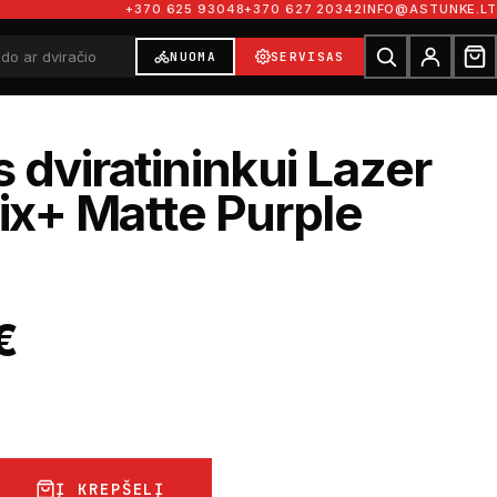
+370 625 93048
+370 627 20342
INFO@ASTUNKE.LT
NUOMA
SERVISAS
 dviratininkui Lazer
x+ Matte Purple
€
Į KREPŠELĮ