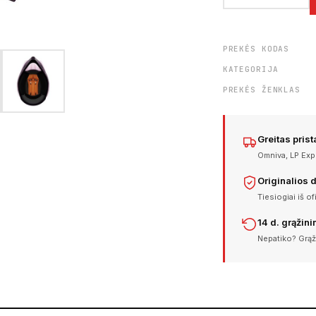
PREKĖS KODAS
KATEGORIJA
PREKĖS ŽENKLAS
Greitas pris
Omniva, LP Expr
Originalios 
Tiesiogiai iš of
14 d. grąžin
Nepatiko? Grąž