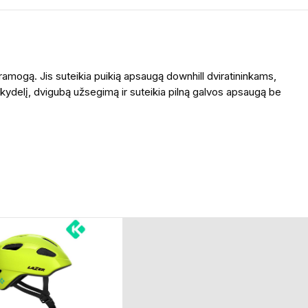
 pramogą. Jis suteikia puikią apsaugą downhill dviratininkams,
ų skydelį, dvigubą užsegimą ir suteikia pilną galvos apsaugą be