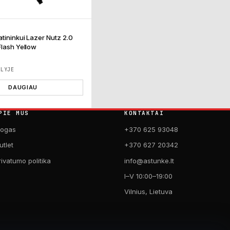
atininkui Lazer Nutz 2.0
Flash Yellow
ĖLYJE
DAUGIAU
PIE MUS
KONTAKTAI
logas
+370 625 93048
utlet
+370 627 20342
rivatumo politika
info@astunke.lt
I–V 10:00–19:00
Vilnius, Lietuva