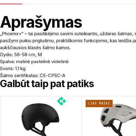
Aprašymas
„Phoenix+“ – tai pasitikėjimo savimi suteikiantis, uždaras šalmas, 
pasižymi puikiu prigludimu, praktiškomis funkcijomis, kas leidžia ja
aukščiausios klasės šalmo kainos.
Dydis: 56-58 cm, M
Spalva: matinė pastelinė violetinė
Svoris: 1.1 kg
Šalmo sertifikatas: CE-CPSC-A
Galbūt taip pat patiks
LIKO MAŽAI