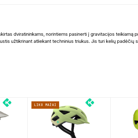
skirtas dviratininkams, norintiems pasinerti į gravitacijos teikiamą
ustis užtikrinant atliekant techninius triukus. Jis turi kelių padėči
LIKO MAŽAI