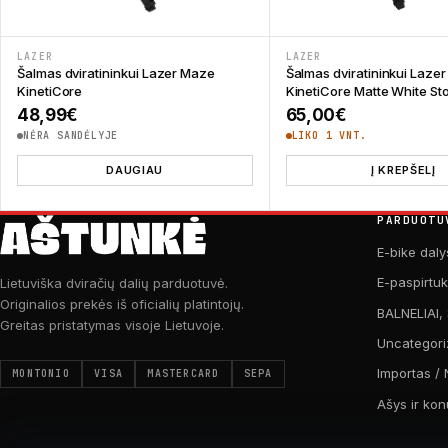
LAZER
LAZER
Šalmas dviratininkui Lazer Maze
Šalmas dviratininkui Laze
KinetiCore
KinetiCore Matte White St
48,99
€
65,00
€
NĖRA SANDĖLYJE
LIKO 1 VNT.
DAUGIAU
Į KREPŠELĮ
PARDUOTU
E-bike daly
E-paspirtu
Lietuviška dviračių dalių parduotuvė.
Originalios prekės iš oficialių platintojų.
BALNELIAI,
Greitas pristatymas visoje Lietuvoje.
Uncategori
Importas / 
MONTONIO
VISA
MASTERCARD
SEPA
Ašys ir kon