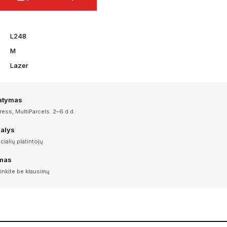
L248
M
Lazer
tatymas
ess, MultiParcels. 2–6 d.d.
dalys
icialių platintojų
imas
inkite be klausimų