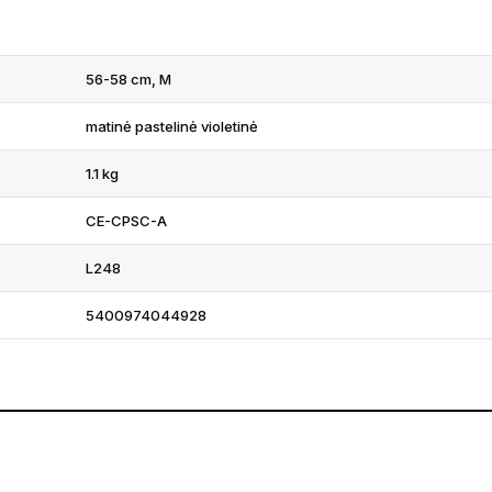
56-58 cm, M
matinė pastelinė violetinė
1.1 kg
CE-CPSC-A
L248
5400974044928