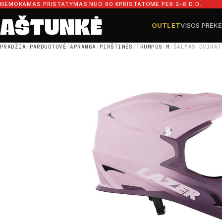
Pereiti prie turinio
NEMOKAMAS PRISTATYMAS NUO 80 €
PRISTATOME PER 2–6 D.D.
OUTLET
VISOS PREK
Ieškoti dalių
Ieškoti
PRADŽIA
/
PARDUOTUVĖ
/
APRANGA
/
PIRŠTINĖS
/
TRUMPOS
/
M
/
ŠALMAS DVIRAT