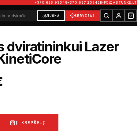
+370 625 93048
+370 627 20342
INFO@ASTUNKE.LT
NUOMA
SERVISAS
 dviratininkui Lazer
KinetiCore
€
Į KREPŠELĮ