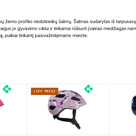
ių žemo profilio riedutininkų šalmų. Šalmas sudarytas iš tarpusa
ibaigus jo gyvavimo ciklui ir tinkamai rūšiuoti įvairias medžiagas na
mą, puikiai tinkantį pasivažinėjimams mieste.
LIKO MAŽAI