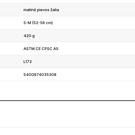
matinė pievos žalia
S-M (52-56 cm)
420 g
ASTM CE CPSC AS
L173
5400974035308