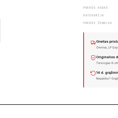
PREKĖS KODAS
KATEGORIJA
PREKĖS ŽENKLAS
Greitas pris
Omniva, LP Expr
Originalios 
Tiesiogiai iš of
14 d. grąžin
Nepatiko? Grąž