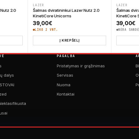
LAZER
LAZER
 Nutz 2.0
Šalmas dviratininkui Lazer Nutz 2.0
Šalmas dvir
KinetiCore Unicorns
KinetiCore
39,00
€
39,00
€
LIKO 2 VNT.
NĖRA SAND
Į KREPŠELĮ
VĖ
PAGALBA
A
s
Pristatymas ir grąžinimas
B
kų dalys
Servisas
O
 STOVAI
Nuoma
P
zed
Kontaktai
Neklasifikuota
usai