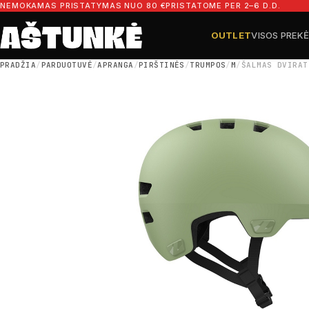
Pereiti prie turinio
NEMOKAMAS PRISTATYMAS NUO 80 €
PRISTATOME PER 2–6 D.D.
OUTLET
VISOS PREK
Ieškoti dalių
Ieškoti
PRADŽIA
/
PARDUOTUVĖ
/
APRANGA
/
PIRŠTINĖS
/
TRUMPOS
/
M
/
ŠALMAS DVIRAT