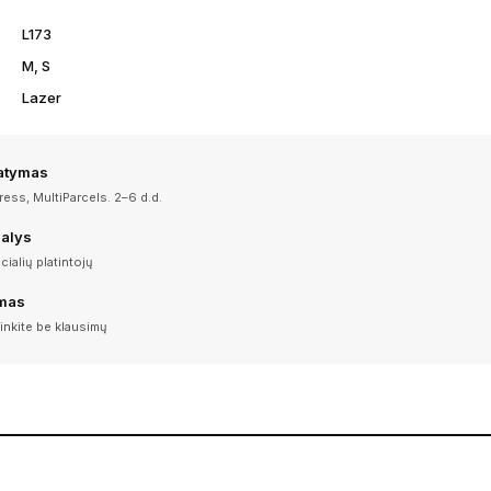
L173
M, S
Lazer
tatymas
ess, MultiParcels. 2–6 d.d.
dalys
icialių platintojų
imas
inkite be klausimų