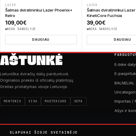
LAZER
LAZER
Šalmas dviratininkui Lazer Phoenix+
Šalmas dviratininkui Lazer
Retro
KinetiCore Fuchsia
109,00
€
39,00
€
NĖRA SANDĖLYJE
NĖRA SANDĖLYJE
DAUGIAU
DAUGIAU
PARDUOTU
E-bike daly
E-paspirtu
Lietuviška dviračių dalių parduotuvė.
Originalios prekės iš oficialių platintojų.
BALNELIAI,
Greitas pristatymas visoje Lietuvoje.
Uncategori
Importas / 
MONTONIO
VISA
MASTERCARD
SEPA
Ašys ir kon
SLAPUKAI ŠIOJE SVETAINĖJE