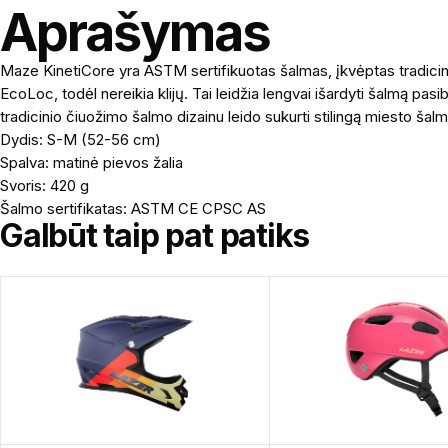
Aprašymas
Maze KinetiCore yra ASTM sertifikuotas šalmas, įkvėptas tradicin
EcoLoc, todėl nereikia klijų. Tai leidžia lengvai išardyti šalmą pas
tradicinio čiuožimo šalmo dizainu leido sukurti stilingą miesto šal
Dydis: S-M (52-56 cm)
Spalva: matinė pievos žalia
Svoris: 420 g
Šalmo sertifikatas: ASTM CE CPSC AS
Galbūt taip pat patiks