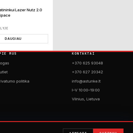
atininkui Lazer Nutz 2.0
 Space
ĖLYJE
DAUGIAU
PIE MUS
KONTAKTAI
logas
+370 625 93048
utlet
+370 627 20342
rivatumo politika
info@astunke.lt
I–V 10:00–19:00
Vilnius, Lietuva