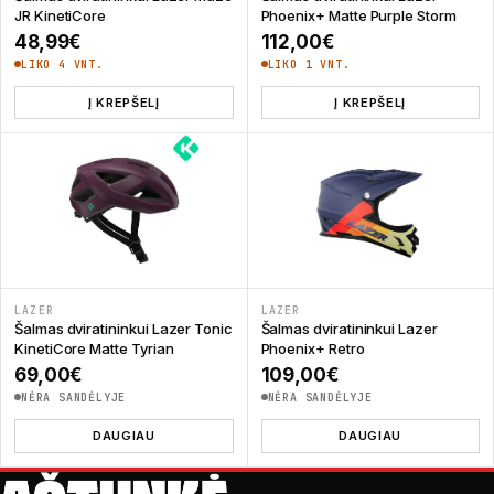
JR KinetiCore
Phoenix+ Matte Purple Storm
48,99
€
112,00
€
LIKO 4 VNT.
LIKO 1 VNT.
Į KREPŠELĮ
Į KREPŠELĮ
LAZER
LAZER
Šalmas dviratininkui Lazer Tonic
Šalmas dviratininkui Lazer
KinetiCore Matte Tyrian
Phoenix+ Retro
69,00
€
109,00
€
NĖRA SANDĖLYJE
NĖRA SANDĖLYJE
DAUGIAU
DAUGIAU