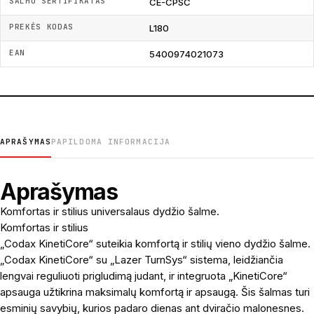
ŠALMO SERTIFIKATAS
CE-CPSC
PREKĖS KODAS
L180
EAN
5400974021073
APRAŠYMAS
PAPILDOMA INFORMACIJA
Aprašymas
Komfortas ir stilius universalaus dydžio šalme.
Komfortas ir stilius
„Codax KinetiCore“ suteikia komfortą ir stilių vieno dydžio šalme.
„Codax KinetiCore“ su „Lazer TurnSys“ sistema, leidžiančia
lengvai reguliuoti prigludimą judant, ir integruota „KinetiCore“
apsauga užtikrina maksimalų komfortą ir apsaugą. Šis šalmas turi
esminių savybių, kurios padaro dienas ant dviračio malonesnes.