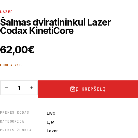
LAZER
Šalmas dviratininkui Lazer
Codax KinetiCore
62,00
€
LIKO 4 VNT.
Į KREPŠELĮ
PREKĖS KODAS
L180
KATEGORIJA
L, M
PREKĖS ŽENKLAS
Lazer