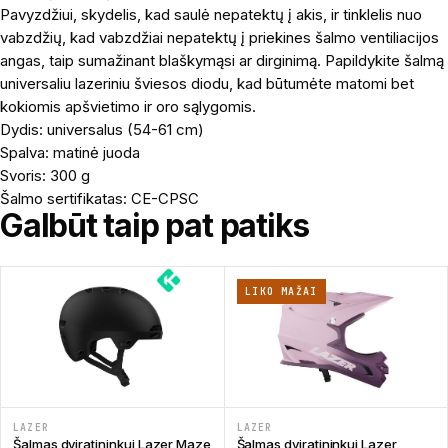
Pavyzdžiui, skydelis, kad saulė nepatektų į akis, ir tinklelis nuo
vabzdžių, kad vabzdžiai nepatektų į priekines šalmo ventiliacijos
angas, taip sumažinant blaškymąsi ar dirginimą. Papildykite šalmą
universaliu lazeriniu šviesos diodu, kad būtumėte matomi bet
kokiomis apšvietimo ir oro sąlygomis.
Dydis: universalus (54-61 cm)
Spalva: matinė juoda
Svoris: 300 g
Šalmo sertifikatas: CE-CPSC
Galbūt taip pat patiks
LIKO MAŽAI
LAZER
LAZER
Šalmas dviratininkui Lazer Maze
Šalmas dviratininkui Lazer