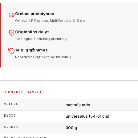
Greitas pristatymas
Omniva, LP Express, MultiParcels. 2–6 d.d.
Originalios dalys
Tiesiogiai iš oficialių platintojų
14 d. grąžinimas
Nepatiko? Grąžinkite be klausimų
TECHNINĖS SAVYBĖS
SPALVA
matinė juoda
DYDIS
universalus (54-61 cm)
SVORIS
300 g