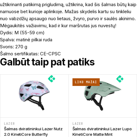
užtikrinanti patikimą prigludimą, užtikrina, kad šis šalmas būtų kaip
namuose bet kurioje aplinkoje. Mažas skydelis kartu su tinkleliu
nuo vabzdžių apsaugo nuo lietaus, žvyro, purvo ir saulės akinimo.
Mėgaukitės važiavimu, kad ir kur maršrutas jus nuvestų!
Dydis: M (55-59 cm)
Spalva: matinė pilkai ruda
Svoris: 270 g
Šalmo sertifikatas: CE-CPSC
Galbūt taip pat patiks
LIKO MAŽAI
LAZER
LAZER
Šalmas dviratininkui Lazer Nutz
Šalmas dviratininkui Lazer Lupo
2.0 KinetiCore Butterfly
KinetiCore Matte Mint