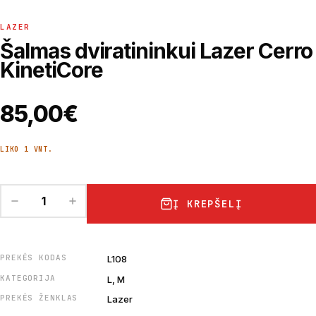
LAZER
Šalmas dviratininkui Lazer Cerro
KinetiCore
85,00
€
LIKO 1 VNT.
Į KREPŠELĮ
PREKĖS KODAS
L108
KATEGORIJA
L, M
PREKĖS ŽENKLAS
Lazer