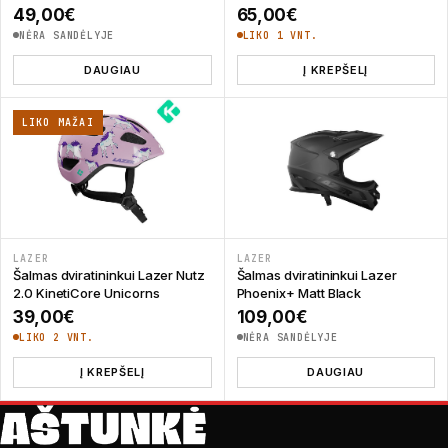
49,00
€
65,00
€
NĖRA SANDĖLYJE
LIKO 1 VNT.
DAUGIAU
Į KREPŠELĮ
LIKO MAŽAI
LAZER
LAZER
Šalmas dviratininkui Lazer Nutz
Šalmas dviratininkui Lazer
2.0 KinetiCore Unicorns
Phoenix+ Matt Black
39,00
€
109,00
€
LIKO 2 VNT.
NĖRA SANDĖLYJE
Į KREPŠELĮ
DAUGIAU