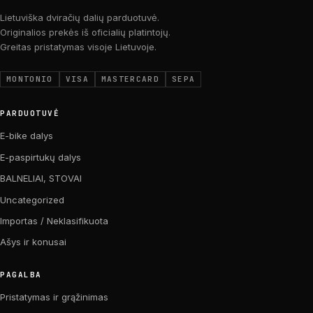
Lietuviška dviračių dalių parduotuvė.
Originalios prekės iš oficialių platintojų.
Greitas pristatymas visoje Lietuvoje.
MONTONIO
VISA
MASTERCARD
SEPA
PARDUOTUVĖ
E-bike dalys
E-paspirtukų dalys
BALNELIAI, STOVAI
Uncategorized
Importas / Neklasifikuota
Ašys ir konusai
PAGALBA
Pristatymas ir grąžinimas