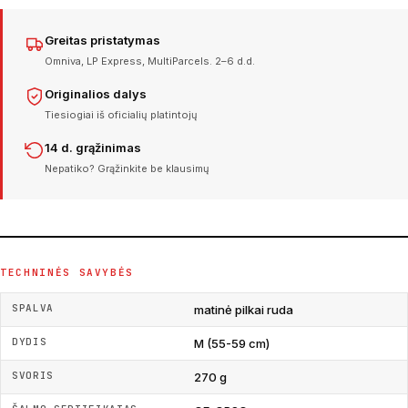
Greitas pristatymas
Omniva, LP Express, MultiParcels. 2–6 d.d.
Originalios dalys
Tiesiogiai iš oficialių platintojų
14 d. grąžinimas
Nepatiko? Grąžinkite be klausimų
TECHNINĖS SAVYBĖS
SPALVA
matinė pilkai ruda
DYDIS
M (55-59 cm)
SVORIS
270 g