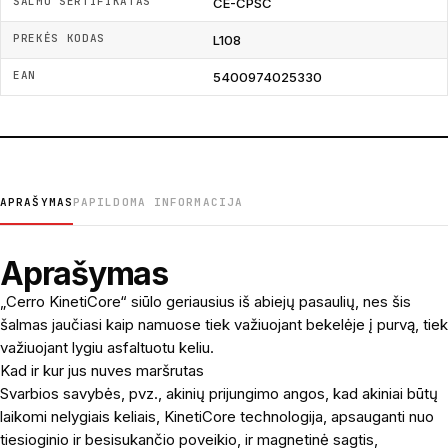
ŠALMO SERTIFIKATAS
CE-CPSC
PREKĖS KODAS
L108
EAN
5400974025330
APRAŠYMAS
PAPILDOMA INFORMACIJA
Aprašymas
„Cerro KinetiCore“ siūlo geriausius iš abiejų pasaulių, nes šis
šalmas jaučiasi kaip namuose tiek važiuojant bekelėje į purvą, tiek
važiuojant lygiu asfaltuotu keliu.
Kad ir kur jus nuves maršrutas
Svarbios savybės, pvz., akinių prijungimo angos, kad akiniai būtų
laikomi nelygiais keliais, KinetiCore technologija, apsauganti nuo
tiesioginio ir besisukančio poveikio, ir magnetinė sagtis,