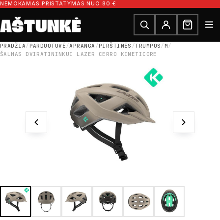
Pereiti prie turinio
NEMOKAMAS PRISTATYMAS NUO 80 €
Ieškoti dalių
Ieškoti
PRADŽIA
/
PARDUOTUVĖ
/
APRANGA
/
PIRŠTINĖS
/
TRUMPOS
/
M
/
ŠALMAS DVIRATININKUI LAZER CERRO KINETICORE