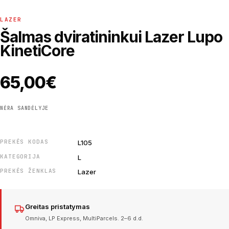
LAZER
Šalmas dviratininkui Lazer Lupo
KinetiCore
65,00
€
NĖRA SANDĖLYJE
PREKĖS KODAS
L105
KATEGORIJA
L
PREKĖS ŽENKLAS
Lazer
Greitas pristatymas
Omniva, LP Express, MultiParcels. 2–6 d.d.