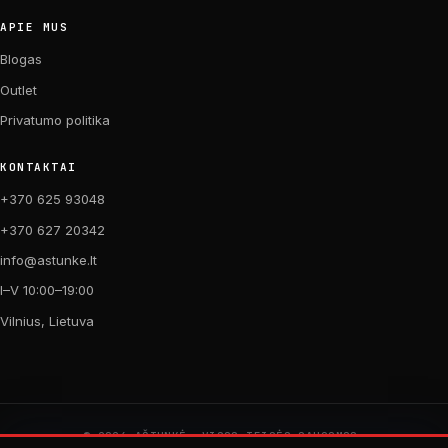
APIE MUS
Blogas
Outlet
Privatumo politika
KONTAKTAI
+370 625 93048
+370 627 20342
info@astunke.lt
I–V 10:00–19:00
Vilnius, Lietuva
© 2026 AŠTUNKĖ. VISOS TEISĖS SAUGOMOS.