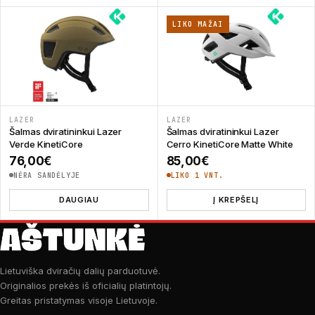
LIKO MAŽAI
LAZER
LAZER
Šalmas dviratininkui Lazer
Šalmas dviratininkui Lazer
Verde KinetiCore
Cerro KinetiCore Matte White
76,00
€
85,00
€
NĖRA SANDĖLYJE
LIKO 1 VNT.
DAUGIAU
Į KREPŠELĮ
Lietuviška dviračių dalių parduotuvė.
Originalios prekės iš oficialių platintojų.
Greitas pristatymas visoje Lietuvoje.