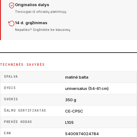
Originalios dalys
Tiesiogiai iš oficialių platintojų
14 d. grąžinimas
Nepatiko? Grąžinkite be klausimų
TECHNINĖS SAVYBĖS
SPALVA
matinė balta
DYDIS
universalus (54-61 cm)
SVORIS
350 g
ŠALMO SERTIFIKATAS
CE-CPSC
PREKĖS KODAS
L105
EAN
5400974024784