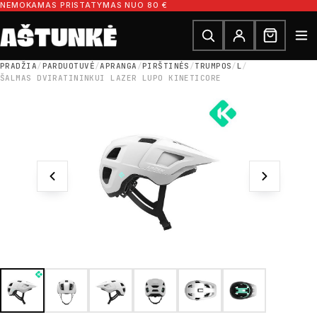
Pereiti prie turinio
NEMOKAMAS PRISTATYMAS NUO 80 €
Ieškoti dalių
Ieškoti
PRADŽIA
/
PARDUOTUVĖ
/
APRANGA
/
PIRŠTINĖS
/
TRUMPOS
/
L
/
ŠALMAS DVIRATININKUI LAZER LUPO KINETICORE