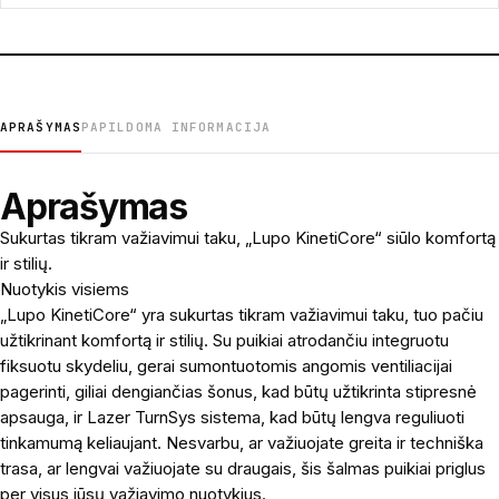
APRAŠYMAS
PAPILDOMA INFORMACIJA
Aprašymas
Sukurtas tikram važiavimui taku, „Lupo KinetiCore“ siūlo komfortą
ir stilių.
Nuotykis visiems
„Lupo KinetiCore“ yra sukurtas tikram važiavimui taku, tuo pačiu
užtikrinant komfortą ir stilių. Su puikiai atrodančiu integruotu
fiksuotu skydeliu, gerai sumontuotomis angomis ventiliacijai
pagerinti, giliai dengiančias šonus, kad būtų užtikrinta stipresnė
apsauga, ir Lazer TurnSys sistema, kad būtų lengva reguliuoti
tinkamumą keliaujant. Nesvarbu, ar važiuojate greita ir techniška
trasa, ar lengvai važiuojate su draugais, šis šalmas puikiai priglus
per visus jūsų važiavimo nuotykius.