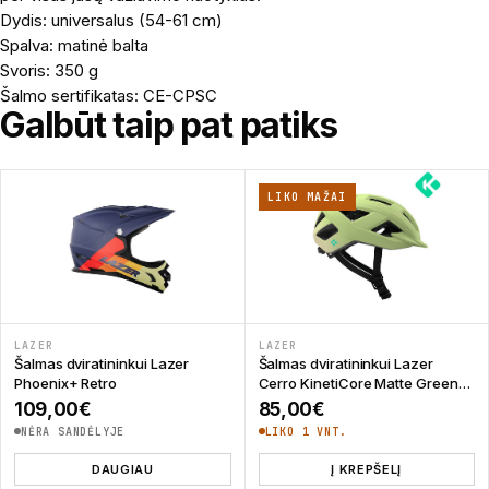
Dydis: universalus (54-61 cm)
Spalva: matinė balta
Svoris: 350 g
Šalmo sertifikatas: CE-CPSC
Galbūt taip pat patiks
LIKO MAŽAI
LAZER
LAZER
Šalmas dviratininkui Lazer
Šalmas dviratininkui Lazer
Phoenix+ Retro
Cerro KinetiCore Matte Green
Mango
109,00
€
85,00
€
NĖRA SANDĖLYJE
LIKO 1 VNT.
DAUGIAU
Į KREPŠELĮ