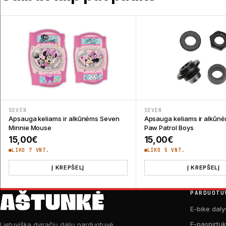
SEVEN
SEVEN
Apsauga keliams ir alkūnėms Seven
Apsauga keliams ir alkūn
Minnie Mouse
Paw Patrol Boys
15,00
€
15,00
€
LIKO 7 VNT.
LIKO 5 VNT.
Į KREPŠELĮ
Į KREPŠELĮ
PARDUOTU
E-bike daly
E-paspirtu
Lietuviška dviračių dalių parduotuvė.