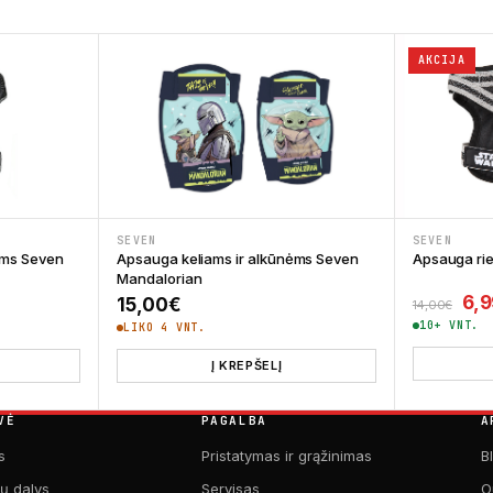
AKCIJA
SEVEN
SEVEN
ėms Seven
Apsauga keliams ir alkūnėms Seven
Apsauga ri
Mandalorian
Ori
6,9
15,00
€
14,00
€
10+ VNT.
LIKO 4 VNT.
Į KREPŠELĮ
VĖ
PAGALBA
A
s
Pristatymas ir grąžinimas
B
kų dalys
Servisas
O