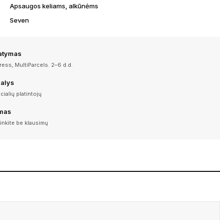
Apsaugos keliams, alkūnėms
Seven
tatymas
ess, MultiParcels. 2–6 d.d.
dalys
icialių platintojų
imas
inkite be klausimų