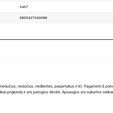
5457
5905427340096
edučius, riedučius, riedlentes, paspirtukus ir kt. Pagaminti iš pat
puikiai priglunda ir yra patogios dėvėti. Apsaugos yra sukurtos sieki