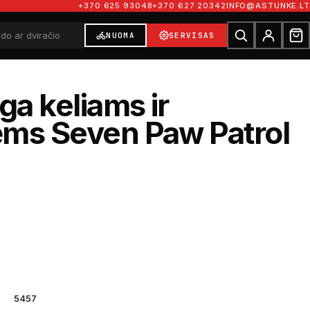
+370 625 93048
+370 627 20342
INFO@ASTUNKE.LT
NUOMA
SERVISAS
a keliams ir
ms Seven Paw Patrol
€
5457