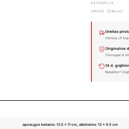
KATEGORIJA
PREKĖS ŽENKLAS
Greitas pris
Omniva, LP Expr
Originalios 
Tiesiogiai iš of
14 d. grąžin
Nepatiko? Grąž
apsaugos keliams: 13.5 x 11 cm, alkūnėms: 13 x 9.5 cm