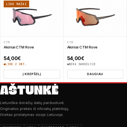
LIKO MAŽAI
CTM
CTM
Akiniai CTM Rove
Akiniai CTM Rove
54,00
€
54,00
€
LIKO 2 VNT.
NĖRA SANDĖLYJE
Į KREPŠELĮ
DAUGIAU
Lietuviška dviračių dalių parduotuvė.
Originalios prekės iš oficialių platintojų.
Greitas pristatymas visoje Lietuvoje.