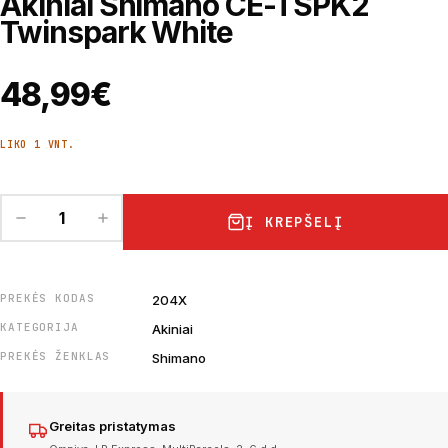
Akiniai Shimano CE-TSPK2
Twinspark White
48,99
€
LIKO 1 VNT.
Į KREPŠELĮ
PREKĖS KODAS
204X
KATEGORIJA
Akiniai
PREKĖS ŽENKLAS
Shimano
Greitas pristatymas