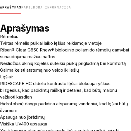
APRAŠYMAS
PAPILDOMA INFORMACIJA
Aprašymas
Rėmeliai:
Tvirtas rėmelis puikiai laiko lęšius reikiamoje vietoje
Rilsan® Clear G850 Rnew® biologinio poliamido rėmelių gamybai
sunaudojama mažiau naftos
Neslidžios akinių kojelės suteikia puikų prigludimą bei komfortą
Galima keisti atstumą nuo veido iki lešių
Lęšiai:
RIDESCAPE HC didelio kontrasto lęšiai blokuoja ryškius
blizgesius, kad padidintų raišką ir detales, kad būtų malonu
važiuoti kasdien
Hidrofobinė danga padidina atsparumą vandeniui, kad lęšiai būtų
švaresni
Apsauga nuo įbrėžimų
Visiška UV400 apsauga
Ypač lengvi ir atsparūs poliamido lęšiai suteikia ryškų vaizdą