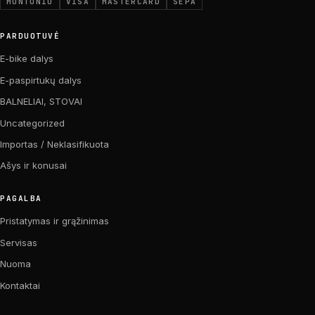
MONTONIO
VISA
MASTERCARD
SEPA
PARDUOTUVĖ
E-bike dalys
E-paspirtukų dalys
BALNELIAI, STOVAI
Uncategorized
Importas / Neklasifikuota
Ašys ir konusai
PAGALBA
Pristatymas ir grąžinimas
Servisas
Nuoma
Kontaktai