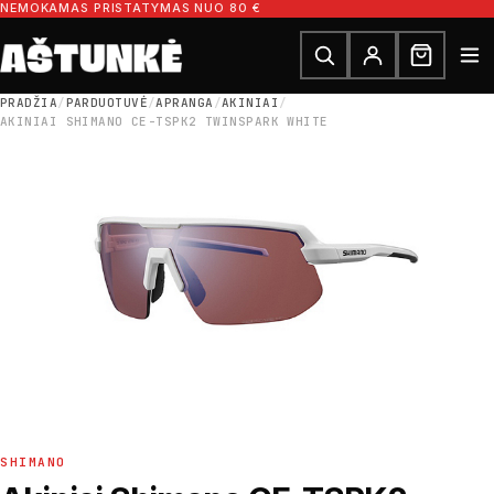
Pereiti prie turinio
NEMOKAMAS PRISTATYMAS NUO 80 €
Ieškoti dalių
Ieškoti
PRADŽIA
/
PARDUOTUVĖ
/
APRANGA
/
AKINIAI
/
AKINIAI SHIMANO CE-TSPK2 TWINSPARK WHITE
SHIMANO