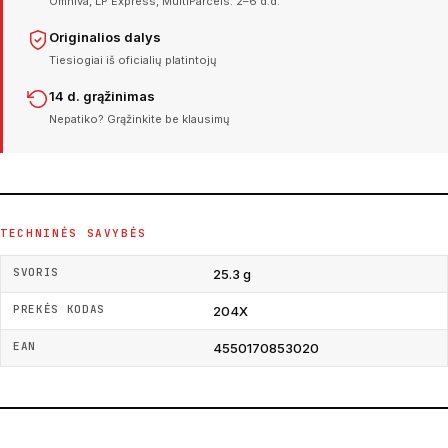
Omniva, LP Express, MultiParcels. 2–6 d.d.
Originalios dalys
Tiesiogiai iš oficialių platintojų
14 d. grąžinimas
Nepatiko? Grąžinkite be klausimų
TECHNINĖS SAVYBĖS
SVORIS
25.3 g
PREKĖS KODAS
204X
EAN
4550170853020