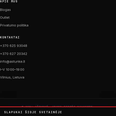
APIE MUS
Blogas
Outlet
Privatumo politika
KONTAKTAI
+370 625 93048
+370 627 20342
info@astunke.lt
I–V 10:00–19:00
Vilnius, Lietuva
© 2026 AŠTUNKĖ. VISOS TEISĖS SAUGOMOS.
PAGAMINTA SU MEILE DVIRAČIAMS. 🚴
SLAPUKAI ŠIOJE SVETAINĖJE