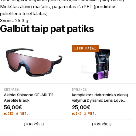
Minkštas akinių maišelis, pagamintas iš rPET (perdirbtas
polietileno tereftalatas)
Svoris: 25.3 g
Galbūt taip pat patiks
LIKO MAŽAI
SHIMANO
DYNAMIC
Akiniai Shimano CE-ARLT2
Komplektas dviratininko akinių
Aerolite Black
valymui Dynamic Lens Love
Combo Pack
56,00
€
25,00
€
LIKO 6 VNT.
LIKO 2 VNT.
Į KREPŠELĮ
Į KREPŠELĮ