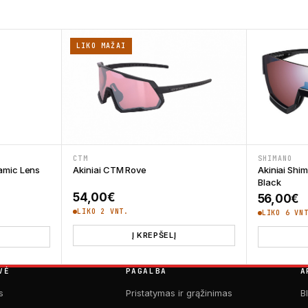
LIKO MAŽAI
CTM
SHIMANO
namic Lens
Akiniai CTM Rove
Akiniai Shi
Black
54,00
€
56,00
€
LIKO 2 VNT.
LIKO 6 VN
Į KREPŠELĮ
VĖ
PAGALBA
A
s
Pristatymas ir grąžinimas
B