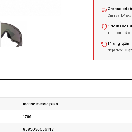
Greitas pris
Omniva, LP Expr
Originalios 
Tiesiogiai iš of
14 d. grąžin
Nepatiko? Grąž
matinė metalo pilka
1766
8585036056143