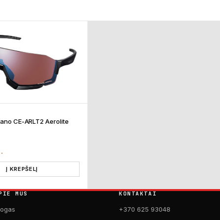
mano CE-ARLT2 Aerolite
T.
Į KREPŠELĮ
PIE MUS
KONTAKTAI
logas
+370 625 93048