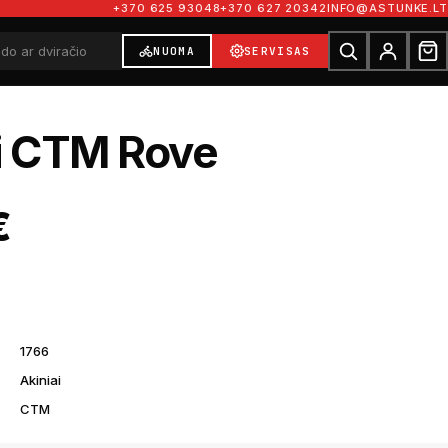
+370 625 93048
+370 627 20342
INFO@ASTUNKE.LT
NUOMA
SERVISAS
i CTM Rove
€
1766
Akiniai
CTM