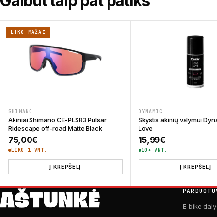
Galbūt taip pat patiks
LIKO MAŽAI
SHIMANO
DYNAMIC
Akiniai Shimano CE-PLSR3 Pulsar
Skystis akinių valymui Dy
Ridescape off-road Matte Black
Love
75,00
€
15,99
€
LIKO 1 VNT.
10+ VNT.
Į KREPŠELĮ
Į KREPŠELĮ
PARDUOTU
E-bike daly