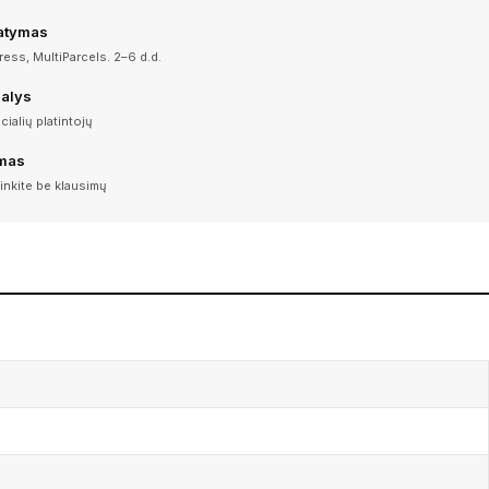
tatymas
ess, MultiParcels. 2–6 d.d.
dalys
icialių platintojų
imas
inkite be klausimų