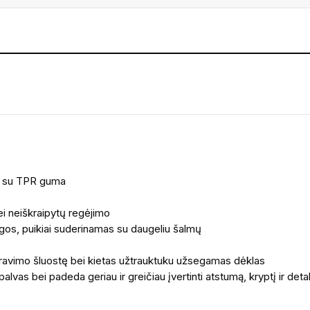
s, su TPR guma
bei neiškraipytų regėjimo
ugos, puikiai suderinamas su daugeliu šalmų
liravimo šluostę bei kietas užtrauktuku užsegamas dėklas
alvas bei padeda geriau ir greičiau įvertinti atstumą, kryptį ir deta