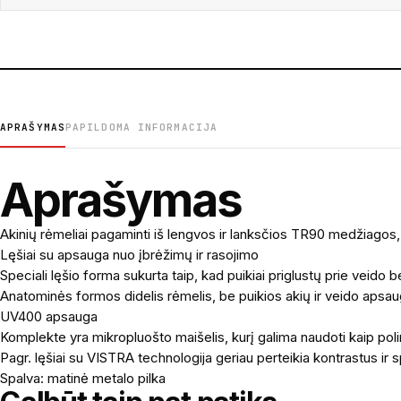
APRAŠYMAS
PAPILDOMA INFORMACIJA
Aprašymas
Akinių rėmeliai pagaminti iš lengvos ir lanksčios TR90 medžiago
Lęšiai su apsauga nuo įbrėžimų ir rasojimo
Speciali lęšio forma sukurta taip, kad puikiai priglustų prie veido 
Anatominės formos didelis rėmelis, be puikios akių ir veido apsa
UV400 apsauga
Komplekte yra mikropluošto maišelis, kurį galima naudoti kaip po
Pagr. lęšiai su VISTRA technologija geriau perteikia kontrastus ir sp
Spalva: matinė metalo pilka