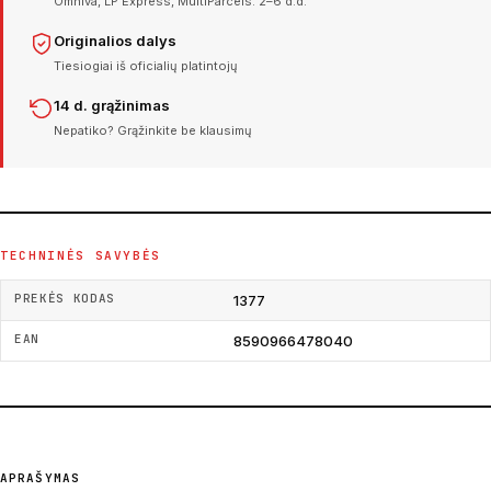
Omniva, LP Express, MultiParcels. 2–6 d.d.
Originalios dalys
Tiesiogiai iš oficialių platintojų
14 d. grąžinimas
Nepatiko? Grąžinkite be klausimų
TECHNINĖS SAVYBĖS
PREKĖS KODAS
1377
EAN
8590966478040
APRAŠYMAS