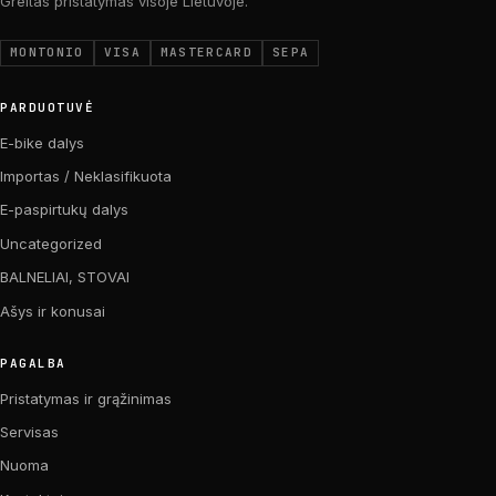
Greitas pristatymas visoje Lietuvoje.
MONTONIO
VISA
MASTERCARD
SEPA
PARDUOTUVĖ
E-bike dalys
Importas / Neklasifikuota
E-paspirtukų dalys
Uncategorized
BALNELIAI, STOVAI
Ašys ir konusai
PAGALBA
Pristatymas ir grąžinimas
Servisas
Nuoma