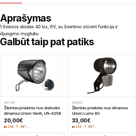
Aprašymas
1 šviesos diodas 40 lux, 6V, su švietimo stovint funkcija ir
išjungimo mygtuku
Galbūt taip pat patiks
UNION
UNION
Žibintas priekinis nuo stebulės
Žibintas priekinis nuo dinamos
dinamos Union Venti, UN-4258
Union Lumo 80
20,00
€
33,00
€
LIKO 7 VNT.
LIKO 7 VNT.