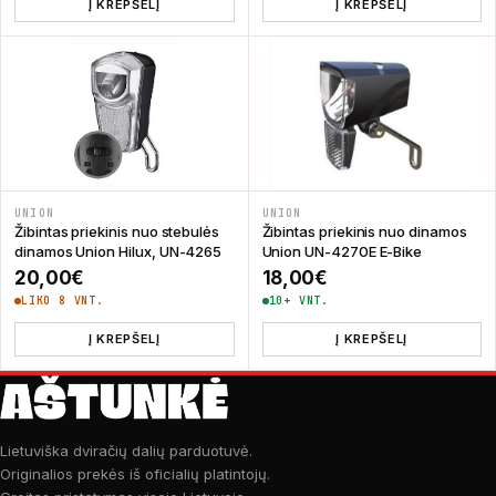
Į KREPŠELĮ
Į KREPŠELĮ
UNION
UNION
Žibintas priekinis nuo stebulės
Žibintas priekinis nuo dinamos
dinamos Union Hilux, UN-4265
Union UN-4270E E-Bike
20,00
€
18,00
€
LIKO 8 VNT.
10+ VNT.
Į KREPŠELĮ
Į KREPŠELĮ
Lietuviška dviračių dalių parduotuvė.
Originalios prekės iš oficialių platintojų.