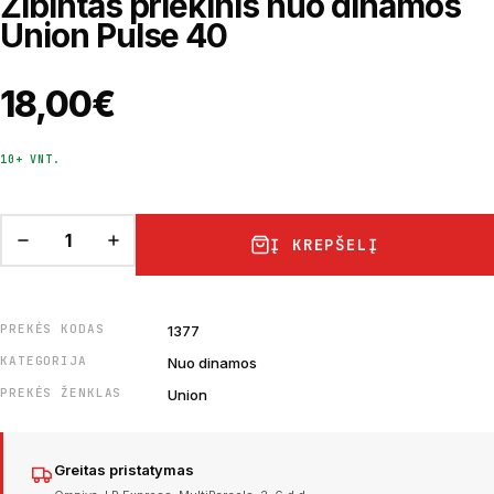
Žibintas priekinis nuo dinamos
Union Pulse 40
18,00
€
10+ VNT.
Į KREPŠELĮ
PREKĖS KODAS
1377
KATEGORIJA
Nuo dinamos
PREKĖS ŽENKLAS
Union
Greitas pristatymas