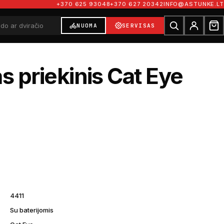
+370 625 93048
+370 627 20342
INFO@ASTUNKE.LT
NUOMA
SERVISAS
as priekinis Cat Eye
4411
Su baterijomis