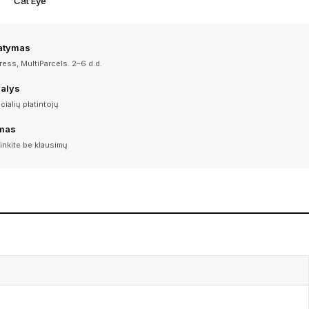
Cat Eye
tatymas
ess, MultiParcels. 2–6 d.d.
dalys
icialių platintojų
imas
inkite be klausimų