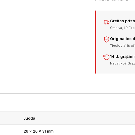
Greitas pris
Omniva, LP Expr
Originalios 
Tiesiogiai iš of
14 d. grąžin
Nepatiko? Grąž
Juoda
26 x 26 x 31 mm