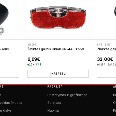
UNION
CAT EYE
UN-4900
Žibintas galinis Union UN-4450 p50
Žibintas gal
6,99
€
32,00
€
10+ VNT.
NĖRA SAND
Į KREPŠELĮ
VĖ
PAGALBA
A
s
Pristatymas ir grąžinimas
B
Neklasifikuota
Servisas
O
kų dalys
Nuoma
P