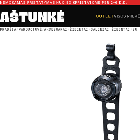
Pereiti prie turinio
NEMOKAMAS PRISTATYMAS NUO 80 €
PRISTATOME PER 2–6 D.D.
OUTLET
VISOS PREK
Ieškoti dalių
Ieškoti
PRADŽIA
/
PARDUOTUVĖ
/
AKSESUARAI
/
ŽIBINTAI
/
GALINIAI ŽIBINTAI
/
SU 