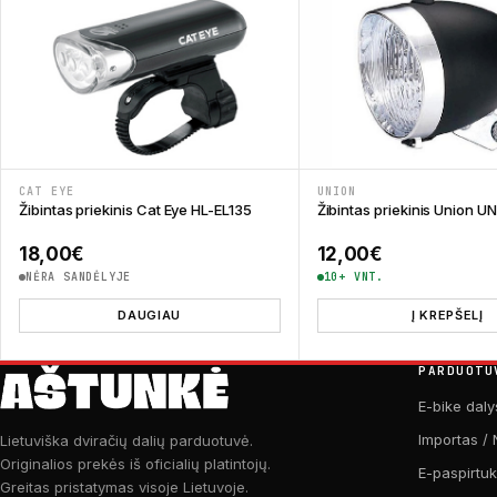
CAT EYE
UNION
Žibintas priekinis Cat Eye HL-EL135
Žibintas priekinis Union 
18,00
€
12,00
€
NĖRA SANDĖLYJE
10+ VNT.
DAUGIAU
Į KREPŠELĮ
PARDUOTU
E-bike daly
Importas / 
Lietuviška dviračių dalių parduotuvė.
Originalios prekės iš oficialių platintojų.
E-paspirtu
Greitas pristatymas visoje Lietuvoje.