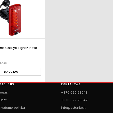
inis Cat Eye Tight Kinetic
ĖLYJE
DAUGIAU
PIE MUS
KONTAKTAI
logas
+370 625 93048
utlet
+370 627 20342
rivatumo politika
info@astunke.lt