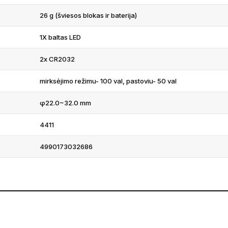
26 g (šviesos blokas ir baterija)
1X baltas LED
2x CR2032
mirksėjimo režimu- 100 val, pastoviu- 50 val
φ22.0~32.0 mm
4411
4990173032686