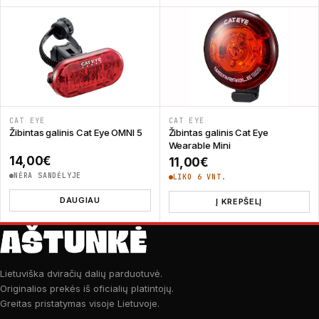
CAT EYE
CAT EYE
Žibintas galinis Cat Eye OMNI 5
Žibintas galinis Cat Eye
Wearable Mini
14,00
€
11,00
€
NĖRA SANDĖLYJE
LIKO 6 VNT.
DAUGIAU
Į KREPŠELĮ
Lietuviška dviračių dalių parduotuvė.
Originalios prekės iš oficialių platintojų.
Greitas pristatymas visoje Lietuvoje.