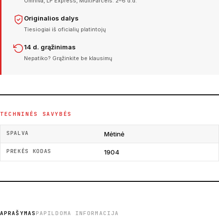
Omniva, LP Express, MultiParcels. 2–6 d.d.
Originalios dalys
Tiesiogiai iš oficialių platintojų
14 d. grąžinimas
Nepatiko? Grąžinkite be klausimų
TECHNINĖS SAVYBĖS
SPALVA
Mėtinė
PREKĖS KODAS
1904
APRAŠYMAS
PAPILDOMA INFORMACIJA