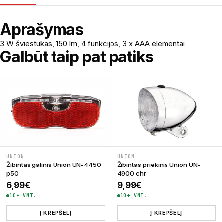
Aprašymas
3 W šviestukas, 150 lm, 4 funkcijos, 3 x AAA elementai
Galbūt taip pat patiks
UNION
UNION
Žibintas galinis Union UN-4450
Žibintas priekinis Union UN-
p50
4900 chr
6,99
€
9,99
€
10+ VNT.
10+ VNT.
Į KREPŠELĮ
Į KREPŠELĮ