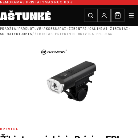
Pereiti prie turinio
NEMOKAMAS PRISTATYMAS NUO 80 €
Ieškoti dalių
Ieškoti
PRADŽIA
/
PARDUOTUVĖ
/
AKSESUARAI
/
ŽIBINTAI
/
GALINIAI ŽIBINTAI
/
SU BATERIJOMIS
/
ŽIBINTAS PRIEKINIS BRIVIGA EBL-046
BRIVIGA