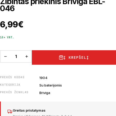
Žibintas priekinis Briviga EBL-
046
6,99
€
10+ VNT.
Į KREPŠELĮ
PREKĖS KODAS
1904
KATEGORIJA
Su baterijomis
PREKĖS ŽENKLAS
Briviga
Greitas pristatymas