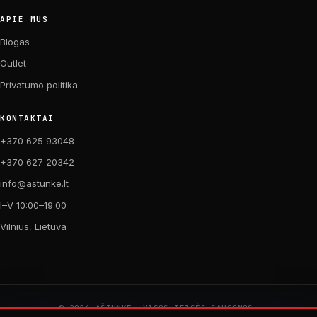
APIE MUS
Blogas
Outlet
Privatumo politika
KONTAKTAI
+370 625 93048
+370 627 20342
info@astunke.lt
I–V 10:00–19:00
Vilnius, Lietuva
© 2026 AŠTUNKĖ. VISOS TEISĖS SAUGOMOS.