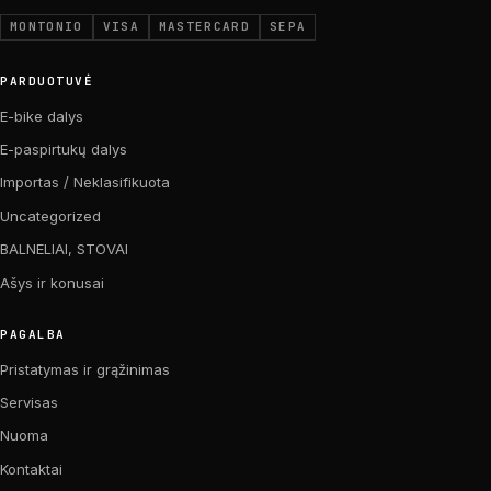
MONTONIO
VISA
MASTERCARD
SEPA
PARDUOTUVĖ
E-bike dalys
E-paspirtukų dalys
Importas / Neklasifikuota
Uncategorized
BALNELIAI, STOVAI
Ašys ir konusai
PAGALBA
Pristatymas ir grąžinimas
Servisas
Nuoma
Kontaktai