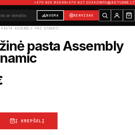
+370 625 93048
+370 627 20342
INFO@ASTUNKE.LT
NUOMA
SERVISAS
 PASTA ASSEMBLY PRO DYNAMIC
žinė pasta Assembly
ynamic
€
Į KREPŠELĮ