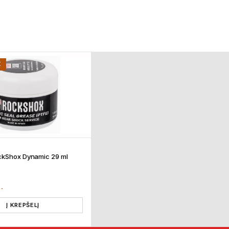
I
ckShox Dynamic 29 ml
T.
Į KREPŠELĮ