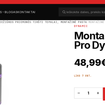
ĖS
BLOGAS
KONTAKTAI
Ieškoti dalių
Ieškoti
IEŽIŪROS PRIEMONĖS
/
TIRŠTI TEPALAI, MONTAŽINĖ PASTA
/
MONTAŽINĖ
DYNAMIC
Monta
Pro D
48,99
LIKO 7 VNT.