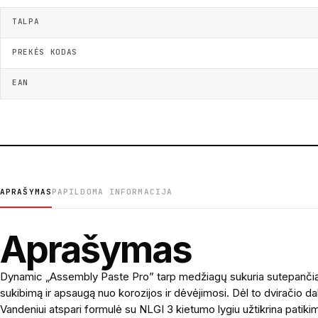
TALPA
PREKĖS KODAS
EAN
APRAŠYMAS
PAPILDOMA INFORMACIJA
Aprašymas
Dynamic „Assembly Paste Pro” tarp medžiagų sukuria sutepančią nan
sukibimą ir apsaugą nuo korozijos ir dėvėjimosi. Dėl to dviračio daly
Vandeniui atspari formulė su NLGI 3 kietumo lygiu užtikrina patikimą