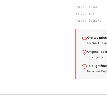
PREKĖS KODAS
KATEGORIJA
PREKĖS ŽENKLAS
Greitas pris
Omniva, LP Expr
Originalios 
Tiesiogiai iš of
14 d. grąžin
Nepatiko? Grąž