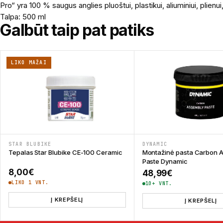
Pro“ yra 100 % saugus anglies pluoštui, plastikui, aliuminiui, plienu
Talpa: 500 ml
Galbūt taip pat patiks
LIKO MAŽAI
STAR BLUBIKE
DYNAMIC
Tepalas Star Blubike CE-100 Ceramic
Montažinė pasta Carbon 
Paste Dynamic
8,00
€
48,99
€
LIKO 1 VNT.
10+ VNT.
Į KREPŠELĮ
Į KREPŠELĮ