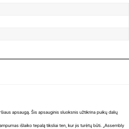
šiaus apsaugą. Šis apsauginis sluoksnis užtikrina puikų dalių
mpumas išlaiko tepalą tiksliai ten, kur jis turėtų būti. „Assembly