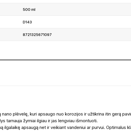
500 ml
D143
8721325671097
o plėvelę, kuri apsaugo nuo korozijos ir užtikrina itin gerą pavir
s tarnauja žymiai ilgiau ir jas lengviau išmontuoti.
 ilgalaikę apsaugą net ir veikiant vandeniui ar purvui. Optimalus kla