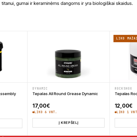
i, titanui, gumai ir keraminėms dangoms ir yra biologiškai skaidus.
LIKO MAŽA
DYNAMIC
ROCKSHOX
Assembly
Tepalas All Round Grease Dynamic
Tepalas Ro
17,00
€
12,00
€
LIKO 6 VNT.
LIKO 1 VN
Į KREPŠELĮ