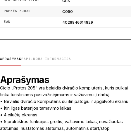
SENSORIAUS TIPAS
GPS
PREKĖS KODAS
C050
EAN
4028846614829
APRAŠYMAS
PAPILDOMA INFORMACIJA
Aprašymas
Ciclo „Protos 205“ yra belaidis dviračio kompiuteris, kuris puikiai
tinka turistiniams pasivažinėjimams ir važiavimui į darbą.
• Bevielis dviračio kompiuteris su itin patogiu ir apgalvotu ekranu
• Itin ilgas baterijos tarnavimo laikas
• 4 eilučių ekranas
• 5 praktiškos funkcijos: greitis, važiavimo laikas, nuvažiuotas
atstumas, nustatomas atstumas, automatinis start/stop