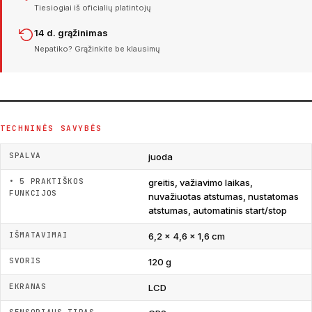
Tiesiogiai iš oficialių platintojų
14 d. grąžinimas
Nepatiko? Grąžinkite be klausimų
TECHNINĖS SAVYBĖS
SPALVA
juoda
• 5 PRAKTIŠKOS
greitis, važiavimo laikas,
FUNKCIJOS
nuvažiuotas atstumas, nustatomas
atstumas, automatinis start/stop
IŠMATAVIMAI
‎6,2 x 4,6 x 1,6 cm
SVORIS
120 g
EKRANAS
LCD