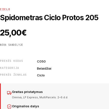
CICLO
Spidometras Ciclo Protos 205
25,00
€
NĖRA SANDĖLYJE
PREKĖS KODAS
C050
KATEGORIJA
Belaidžiai
PREKĖS ŽENKLAS
Ciclo
Greitas pristatymas
Omniva, LP Express, MultiParcels. 2–6 d.d.
Originalios dalys