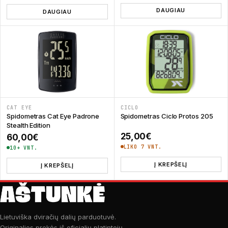
DAUGIAU
DAUGIAU
CAT EYE
CICLO
Spidometras Cat Eye Padrone
Spidometras Ciclo Protos 205
Stealth Edition
25,00
€
60,00
€
LIKO 7 VNT.
10+ VNT.
Į KREPŠELĮ
Į KREPŠELĮ
Lietuviška dviračių dalių parduotuvė.
Originalios prekės iš oficialių platintojų.