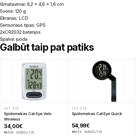
Išmatavimai: ‎6,2 x 4,6 x 1,6 cm
Svoris: 120 g
Ekranas: LCD
Sensoriaus tipas: GPS
2xCR2032 baterijos
Spalva: juoda
Galbūt taip pat patiks
CAT EYE
CAT EYE
Spidometras Cat Eye Velo
Spidometras Cat Eye Quick
Wireless
54,99
€
34,00
€
NĖRA SANDĖLYJE
NĖRA SANDĖLYJE