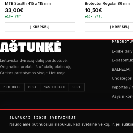
MTB Stealth 415 x 115 mm
Brotector Regular 86 mm
33,00
€
10,50
€
10+ VNT.
10+ VNT.
Į KREPŠELĮ
Į KREPŠELĮ
PARDUOTU
E-bike daly
E-paspirtu
Lietuviška dviračių dalių parduotuvė.
Originalios prekės iš oficialių platintojų.
BALNELIAI,
Greitas pristatymas visoje Lietuvoje.
Uncategori
Importas / 
MONTONIO
VISA
MASTERCARD
SEPA
Ašys ir kon
SLAPUKAI ŠIOJE SVETAINĖJE
Naudojame būtinuosius slapukus, kad svetainė veiktų, ir, jei sutiksi
© 2026 AŠTUNKĖ. VISOS TEISĖS SAUGOMOS.