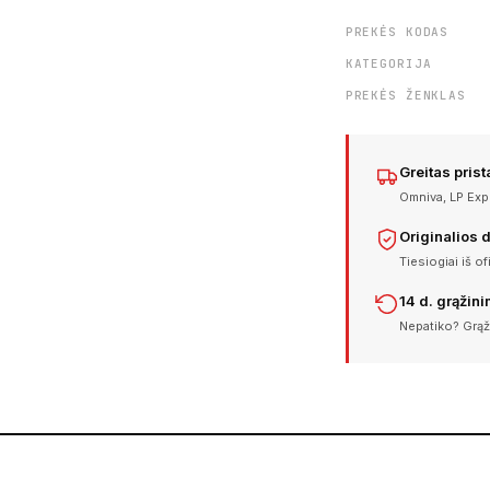
PREKĖS KODAS
KATEGORIJA
PREKĖS ŽENKLAS
Greitas pris
Omniva, LP Expr
Originalios 
Tiesiogiai iš of
14 d. grąžin
Nepatiko? Grąž