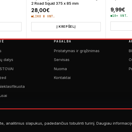
2 Road Squid 375 x 85 mm
9,99
€
28,00
€
10+ VNT.
LIKO 8 VNT.
Į KREPŠELĮ
VĖ
PAGALBA
A
s
Pristatymas ir grąžinimas
B
kų dalys
Servisas
O
 STOVAI
Nuoma
P
zed
Kontaktai
Neklasifikuota
usai
te, analitinius slapukus, padedančius tobulinti turinį. Daugiau informaci