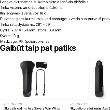
Lengvai tvirtinamas su komplekte esančiais dirželiais
Tinka visoms amortizuotoms šakėms
Itin lengvas- sveria vos 18 g
Purvasaugis sukurtas taip, kad apsaugotų veidą nuo purvo iš priek
Tinka ratų dydžiams: 26″ – 29″
Dydis: 237 x 154 mm, storis: 0.8 mm
Svoris: 18 g
Medžiaga: PP (polipropilenas)
Galbūt taip pat patiks
ASS SAVERS
ASS SAVERS
Skydelis galinis Ass Savers Win Wing
Skydelio prailginimas Ass