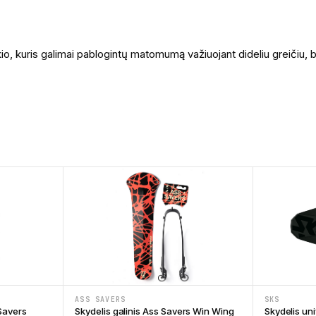
io, kuris galimai pablogintų matomumą važiuojant dideliu greičiu, 
ASS SAVERS
SKS
 Savers
Skydelis galinis Ass Savers Win Wing
Skydelis un