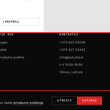
Į KREPŠELĮ
PIE MUS
KONTAKTAI
logas
+370 625 93048
utlet
+370 627 20342
rivatumo politika
info@astunke.lt
I–V 10:00–19:00
Vilnius, Lietuva
ATMESTI
SUTINKU
jos rasite
privatumo politikoje
.
PAGAMINTA SU MEILE DVIRAČIAMS. 🚴
by
Digital Acid Studio