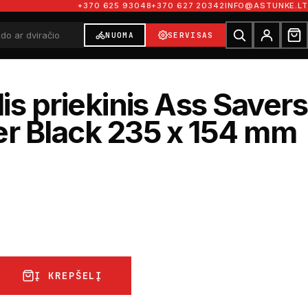
+370 625 93048
+370 627 20342
INFO@ASTUNKE.LT
NUOMA
SERVISAS
is priekinis Ass Savers
r Black 235 x 154 mm
Į KREPŠELĮ