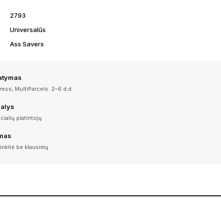
2793
Universalūs
Ass Savers
tatymas
ess, MultiParcels. 2–6 d.d.
dalys
icialių platintojų
imas
inkite be klausimų