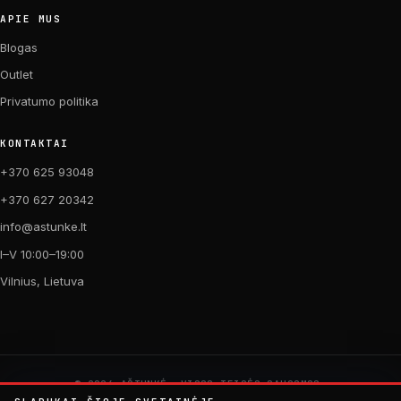
APIE MUS
Blogas
Outlet
Privatumo politika
KONTAKTAI
+370 625 93048
+370 627 20342
info@astunke.lt
I–V 10:00–19:00
Vilnius, Lietuva
© 2026 AŠTUNKĖ. VISOS TEISĖS SAUGOMOS.
PAGAMINTA SU MEILE DVIRAČIAMS. 🚴