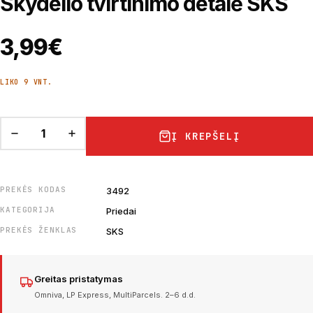
Skydelio tvirtinimo detalė SKS
3,99
€
LIKO 9 VNT.
Į KREPŠELĮ
PREKĖS KODAS
3492
KATEGORIJA
Priedai
PREKĖS ŽENKLAS
SKS
Greitas pristatymas
Omniva, LP Express, MultiParcels. 2–6 d.d.