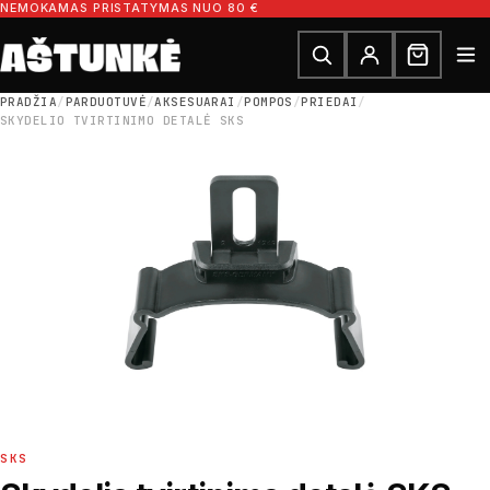
Pereiti prie turinio
NEMOKAMAS PRISTATYMAS NUO 80 €
Ieškoti dalių
Ieškoti
PRADŽIA
/
PARDUOTUVĖ
/
AKSESUARAI
/
POMPOS
/
PRIEDAI
/
SKYDELIO TVIRTINIMO DETALĖ SKS
SKS