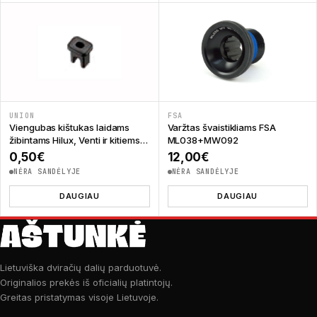
UNION
FSA
Viengubas kištukas laidams
Varžtas švaistikliams FSA
žibintams Hilux, Venti ir kitiems
ML038+MW092
Union
0,50
€
12,00
€
NĖRA SANDĖLYJE
NĖRA SANDĖLYJE
DAUGIAU
DAUGIAU
Lietuviška dviračių dalių parduotuvė.
Originalios prekės iš oficialių platintojų.
Greitas pristatymas visoje Lietuvoje.