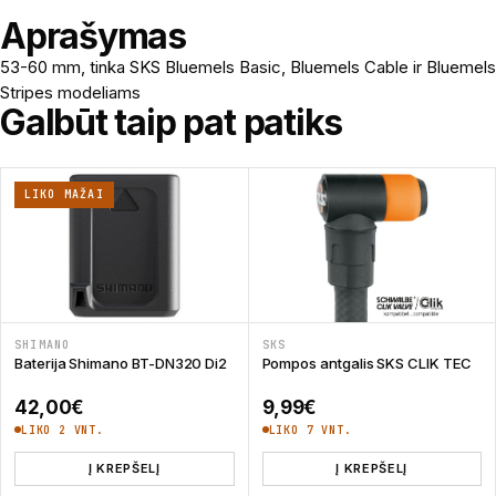
Aprašymas
53-60 mm, tinka SKS Bluemels Basic, Bluemels Cable ir Bluemels
Stripes modeliams
Galbūt taip pat patiks
LIKO MAŽAI
SHIMANO
SKS
Baterija Shimano BT-DN320 Di2
Pompos antgalis SKS CLIK TEC
42,00
€
9,99
€
LIKO 2 VNT.
LIKO 7 VNT.
Į KREPŠELĮ
Į KREPŠELĮ