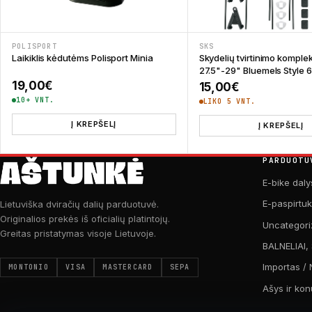
POLISPORT
SKS
Laikiklis kėdutėms Polisport Minia
Skydelių tvirtinimo komple
27.5"-29" Bluemels Style 
19,00
€
15,00
€
10+ VNT.
LIKO 5 VNT.
Į KREPŠELĮ
Į KREPŠELĮ
PARDUOTU
E-bike daly
E-paspirtu
Lietuviška dviračių dalių parduotuvė.
Originalios prekės iš oficialių platintojų.
Uncategori
Greitas pristatymas visoje Lietuvoje.
BALNELIAI,
Importas / 
MONTONIO
VISA
MASTERCARD
SEPA
Ašys ir kon