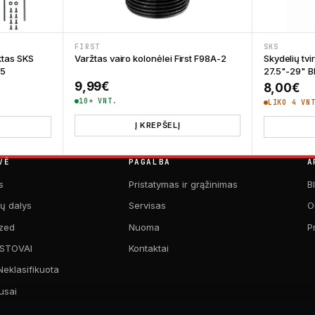
FIRST
SKS
ktas SKS
Varžtas vairo kolonėlei First F98A-2
Skydelių tv
65
27.5"-29" B
Long 380 
9,99
€
8,00
€
10+ VNT.
LIKO 4 VN
Į KREPŠELĮ
VĖ
PAGALBA
A
s
Pristatymas ir grąžinimas
B
kų dalys
Servisas
O
zed
Nuoma
P
 STOVAI
Kontaktai
Neklasifikuota
usai