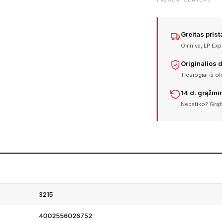
Greitas pris
Omniva, LP Expr
Originalios 
Tiesiogiai iš of
14 d. grąžin
Nepatiko? Grąž
3215
4002556026752