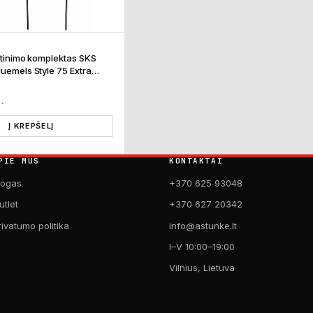
irtinimo komplektas SKS
luemels Style 75 Extra
mm
T.
Į KREPŠELĮ
PIE MUS
KONTAKTAI
logas
+370 625 93048
utlet
+370 627 20342
rivatumo politika
info@astunke.lt
I–V 10:00–19:00
Vilnius, Lietuva