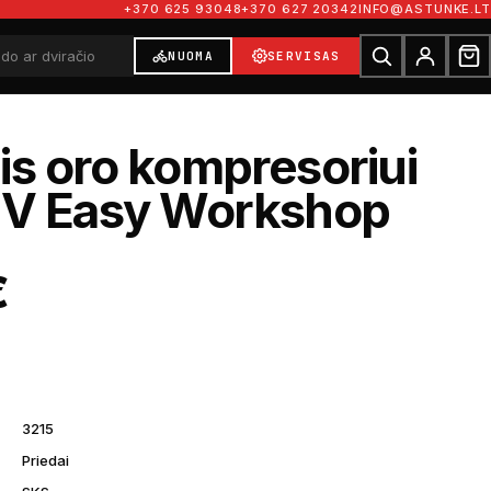
+370 625 93048
+370 627 20342
INFO@ASTUNKE.LT
NUOMA
SERVISAS
is oro kompresoriui
V Easy Workshop
€
3215
Priedai