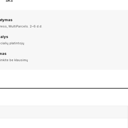
SKS
tatymas
ess, MultiParcels. 2–6 d.d.
dalys
icialių platintojų
imas
inkite be klausimų