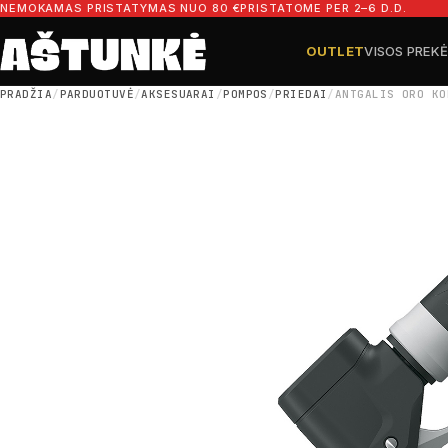
Pereiti prie turinio
NEMOKAMAS PRISTATYMAS NUO 80 €
PRISTATOME PER 2–6 D.D.
OUTLET
VISOS PREK
Ieškoti dalių
Ieškoti
PRADŽIA
/
PARDUOTUVĖ
/
AKSESUARAI
/
POMPOS
/
PRIEDAI
/
ANTGALIS ORO KO