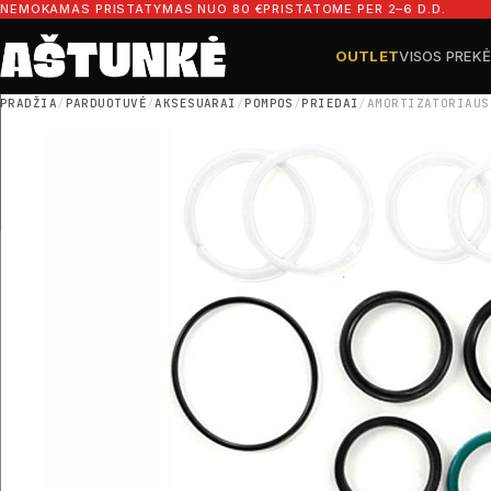
Pereiti prie turinio
NEMOKAMAS PRISTATYMAS NUO 80 €
PRISTATOME PER 2–6 D.D.
OUTLET
VISOS PREK
Ieškoti dalių
Ieškoti
PRADŽIA
/
PARDUOTUVĖ
/
AKSESUARAI
/
POMPOS
/
PRIEDAI
/
AMORTIZATORIAUS