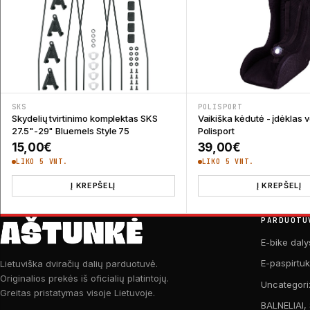
SKS
POLISPORT
Skydelių tvirtinimo komplektas SKS
Vaikiška kėdutė - įdėklas v
27.5"-29" Bluemels Style 75
Polisport
15,00
€
39,00
€
LIKO 5 VNT.
LIKO 5 VNT.
Į KREPŠELĮ
Į KREPŠELĮ
PARDUOTU
E-bike daly
E-paspirtu
Lietuviška dviračių dalių parduotuvė.
Originalios prekės iš oficialių platintojų.
Uncategori
Greitas pristatymas visoje Lietuvoje.
BALNELIAI,