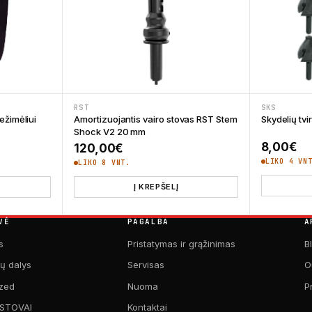
RST
SKS
ežimėliui
Amortizuojantis vairo stovas RST Stem
Skydelių tv
Shock V2 20 mm
8,00
€
120,00
€
LIKO 4 VN
LIKO 8 VNT.
Į KREPŠELĮ
VĖ
PAGALBA
A
s
Pristatymas ir grąžinimas
B
kų dalys
Servisas
O
zed
Nuoma
P
 STOVAI
Kontaktai