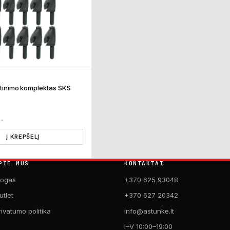
irtinimo komplektas SKS
T.
Į KREPŠELĮ
PIE MUS
KONTAKTAI
logas
+370 625 93048
utlet
+370 627 20342
rivatumo politika
info@astunke.lt
I–V 10:00–19:00