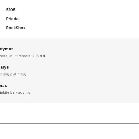
5105
Priedai
RockShox
tatymas
ess, MultiParcels. 2–6 d.d.
dalys
icialių platintojų
imas
inkite be klausimų