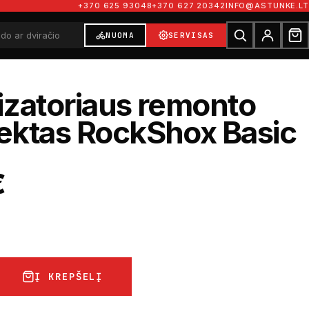
+370 625 93048
+370 627 20342
INFO@ASTUNKE.LT
NUOMA
SERVISAS
zatoriaus remonto
ektas RockShox Basic
€
Į KREPŠELĮ