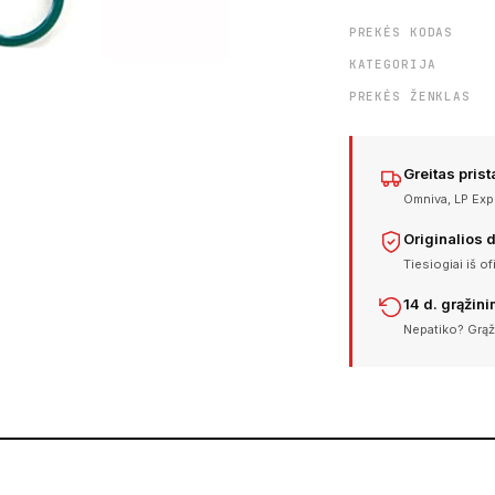
PREKĖS KODAS
KATEGORIJA
PREKĖS ŽENKLAS
Greitas pris
Omniva, LP Expr
Originalios 
Tiesiogiai iš of
14 d. grąžin
Nepatiko? Grąž