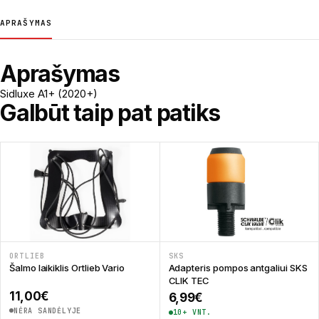
APRAŠYMAS
Aprašymas
Sidluxe A1+ (2020+)
Galbūt taip pat patiks
ORTLIEB
SKS
Šalmo laikiklis Ortlieb Vario
Adapteris pompos antgaliui SKS
CLIK TEC
11,00
€
6,99
€
NĖRA SANDĖLYJE
10+ VNT.