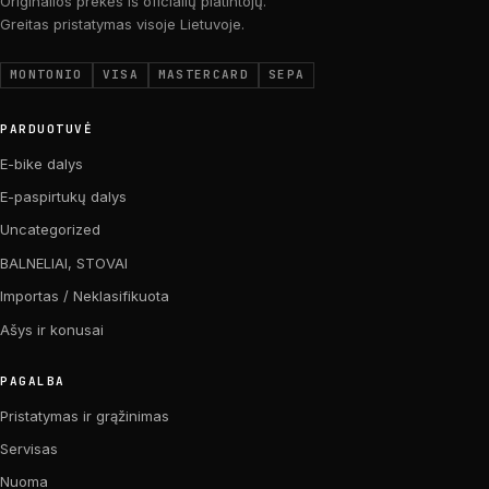
Originalios prekės iš oficialių platintojų.
Greitas pristatymas visoje Lietuvoje.
MONTONIO
VISA
MASTERCARD
SEPA
PARDUOTUVĖ
E-bike dalys
E-paspirtukų dalys
Uncategorized
BALNELIAI, STOVAI
Importas / Neklasifikuota
Ašys ir konusai
PAGALBA
Pristatymas ir grąžinimas
Servisas
Nuoma