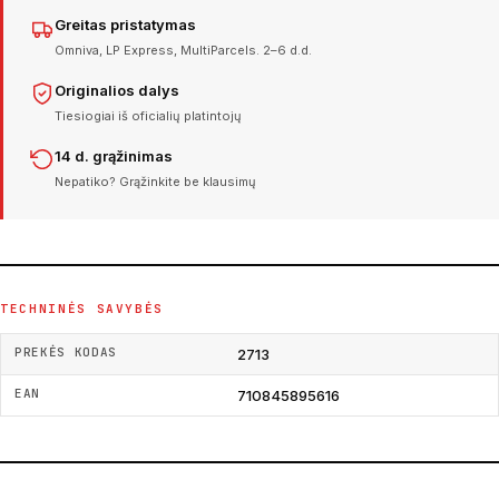
Greitas pristatymas
Omniva, LP Express, MultiParcels. 2–6 d.d.
Originalios dalys
Tiesiogiai iš oficialių platintojų
14 d. grąžinimas
Nepatiko? Grąžinkite be klausimų
TECHNINĖS SAVYBĖS
PREKĖS KODAS
2713
EAN
710845895616