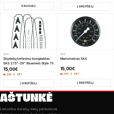
DAUGIAU
Į KREPŠELĮ
SKS
SKS
Skydelių tvirtinimo komplektas
Manometras SKS
SKS 27.5"-29" Bluemels Style 75
15,00
€
15,00
€
LIKO 5 VNT.
LIKO 5 VNT.
Į KREPŠELĮ
Į KREPŠELĮ
Lietuviška dviračių dalių parduotuvė.