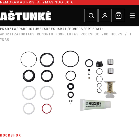
Pereiti prie turinio
NEMOKAMAS PRISTATYMAS NUO 80 €
Ieškoti dalių
Ieškoti
PRADŽIA
/
PARDUOTUVĖ
/
AKSESUARAI
/
POMPOS
/
PRIEDAI
/
AMORTIZATORIAUS REMONTO KOMPLEKTAS ROCKSHOX 200 HOURS / 1
YEAR
ROCKSHOX