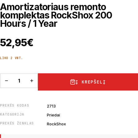
Amortizatoriaus remonto
komplektas RockShox 200
Hours / 1 Year
52,95
€
LIKO 2 VNT.
Į KREPŠELĮ
PREKĖS KODAS
2713
KATEGORIJA
Priedai
PREKĖS ŽENKLAS
RockShox