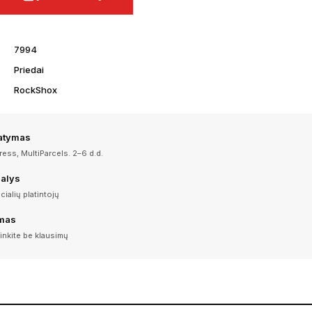
7994
Priedai
RockShox
tatymas
ess, MultiParcels. 2–6 d.d.
dalys
icialių platintojų
imas
inkite be klausimų