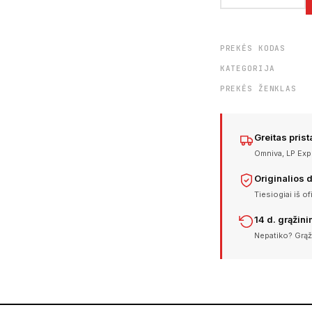
PREKĖS KODAS
KATEGORIJA
PREKĖS ŽENKLAS
Greitas pris
Omniva, LP Expr
Originalios 
Tiesiogiai iš of
14 d. grąžin
Nepatiko? Grąž