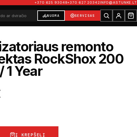
+370 625 93048
+370 627 20342
INFO@ASTUNKE.LT
NUOMA
SERVISAS
zatoriaus remonto
ektas RockShox 200
/ 1 Year
€
Į KREPŠELĮ