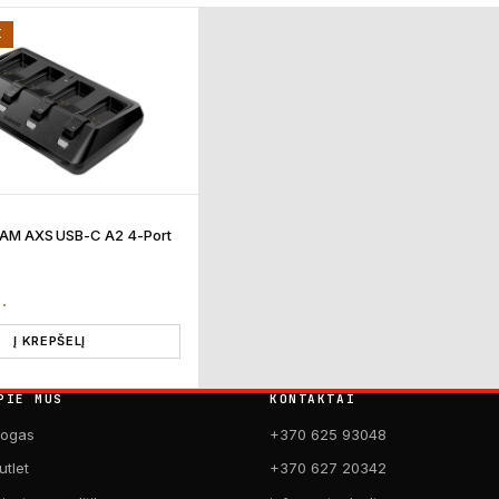
I
SRAM AXS USB-C A2 4-Port
T.
Į KREPŠELĮ
PIE MUS
KONTAKTAI
logas
+370 625 93048
utlet
+370 627 20342