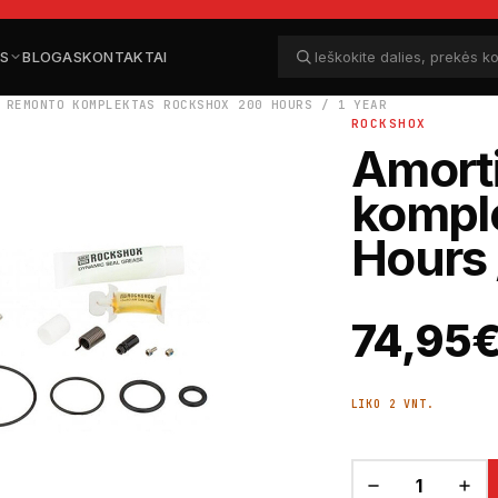
ĖS
BLOGAS
KONTAKTAI
Ieškoti dalių
Ieškoti
 REMONTO KOMPLEKTAS ROCKSHOX 200 HOURS / 1 YEAR
ROCKSHOX
Amorti
kompl
Hours 
74,95
LIKO 2 VNT.