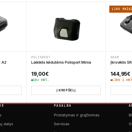
LIKO MAŽA
POLISPORT
SRAM
C A2
Laikiklis kėdutėms Polisport Minia
Įkroviklis 
19,00
€
144,95
€
10+ VNT.
LIKO 1 VN
Į KREPŠELĮ
VĖ
PAGALBA
A
s
Pristatymas ir grąžinimas
B
kų dalys
Servisas
O