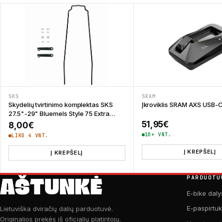
SKS
SRAM
Skydelių tvirtinimo komplektas SKS
Įkroviklis SRAM AXS USB-
27.5"-29" Bluemels Style 75 Extra
Long 380 mm
51,95
€
8,00
€
10+ VNT.
LIKO 4 VNT.
Į KREPŠELĮ
Į KREPŠELĮ
PARDUOTU
E-bike daly
E-paspirtu
Lietuviška dviračių dalių parduotuvė.
Originalios prekės iš oficialių platintojų.