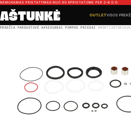
Pereiti prie turinio
NEMOKAMAS PRISTATYMAS NUO 80 €
PRISTATOME PER 2–6 D.D.
OUTLET
VISOS PREK
Ieškoti dalių
Ieškoti
PRADŽIA
/
PARDUOTUVĖ
/
AKSESUARAI
/
POMPOS
/
PRIEDAI
/
AMORTIZATORIAUS