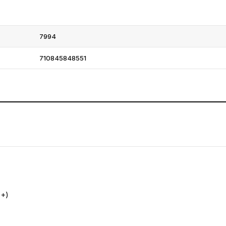
7994
710845848551
9+)