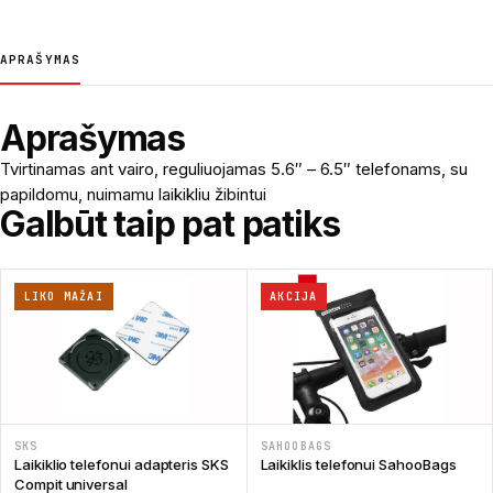
APRAŠYMAS
Aprašymas
Tvirtinamas ant vairo, reguliuojamas 5.6″ – 6.5″ telefonams, su
papildomu, nuimamu laikikliu žibintui
Galbūt taip pat patiks
LIKO MAŽAI
AKCIJA
SKS
SAHOOBAGS
Laikiklio telefonui adapteris SKS
Laikiklis telefonui SahooBags
Compit universal