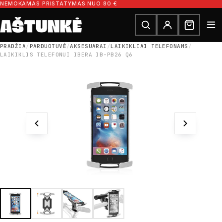
Pereiti prie turinio
NEMOKAMAS PRISTATYMAS NUO 80 €
Ieškoti dalių
Ieškoti
PRADŽIA
/
PARDUOTUVĖ
/
AKSESUARAI
/
LAIKIKLIAI TELEFONAMS
/
LAIKIKLIS TELEFONUI IBERA IB-PB26 Q6