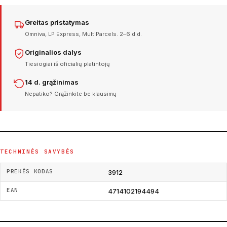
Greitas pristatymas
Omniva, LP Express, MultiParcels. 2–6 d.d.
Originalios dalys
Tiesiogiai iš oficialių platintojų
14 d. grąžinimas
Nepatiko? Grąžinkite be klausimų
TECHNINĖS SAVYBĖS
PREKĖS KODAS
3912
EAN
4714102194494