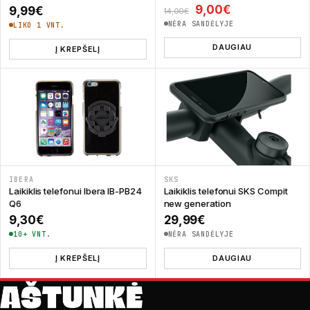
Original price was: 
Current price 
9,00
€
9,99
€
14,00
€
NĖRA SANDĖLYJE
LIKO 1 VNT.
DAUGIAU
Į KREPŠELĮ
IBERA
SKS
Laikiklis telefonui Ibera IB-PB24
Laikiklis telefonui SKS Compit
Q6
new generation
9,30
€
29,99
€
10+ VNT.
NĖRA SANDĖLYJE
Į KREPŠELĮ
DAUGIAU