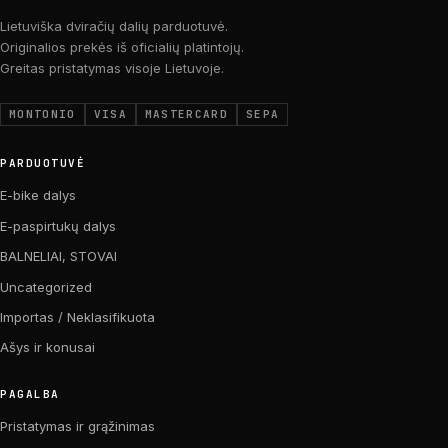
Lietuviška dviračių dalių parduotuvė.
Originalios prekės iš oficialių platintojų.
Greitas pristatymas visoje Lietuvoje.
MONTONIO
VISA
MASTERCARD
SEPA
PARDUOTUVĖ
E-bike dalys
E-paspirtukų dalys
BALNELIAI, STOVAI
Uncategorized
Importas / Neklasifikuota
Ašys ir konusai
PAGALBA
Pristatymas ir grąžinimas