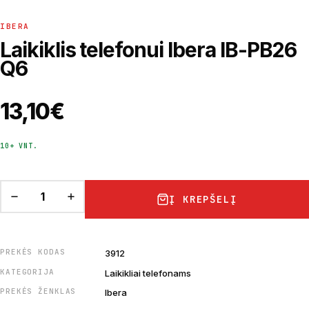
IBERA
Laikiklis telefonui Ibera IB-PB26
Q6
13,10
€
10+ VNT.
Į KREPŠELĮ
PREKĖS KODAS
3912
KATEGORIJA
Laikikliai telefonams
PREKĖS ŽENKLAS
Ibera