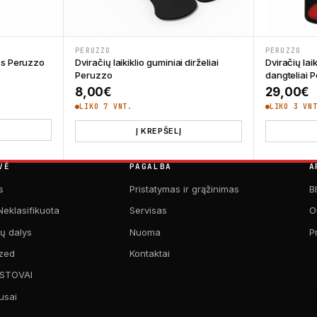
PERUZZO
PERUZZO
lės Peruzzo
Dviračių laikiklio guminiai dirželiai
Dviračių laik
Peruzzo
dangteliai 
8,00
€
29,00
€
LIKO 7 VNT.
LIKO 3 VN
Į KREPŠELĮ
VĖ
PAGALBA
A
s
Pristatymas ir grąžinimas
B
Neklasifikuota
Servisas
O
kų dalys
Nuoma
P
zed
Kontaktai
 STOVAI
usai