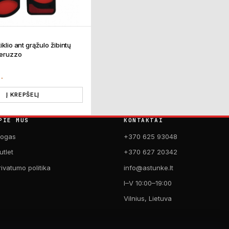
iklio ant grąžulo žibintų
Peruzzo
T.
Į KREPŠELĮ
PIE MUS
KONTAKTAI
logas
+370 625 93048
utlet
+370 627 20342
rivatumo politika
info@astunke.lt
I–V 10:00–19:00
Vilnius, Lietuva