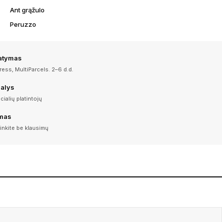
Ant grąžulo
Peruzzo
tatymas
ess, MultiParcels. 2–6 d.d.
dalys
icialių platintojų
imas
inkite be klausimų