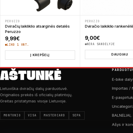
PERUZZO
PERUZZO
Dviračių laikliklio atsarginės detalės
Dviračio laikiklio rankenė
Peruzzo
9,00
€
9,99
€
NĖRA SANDĖLYJE
LIKO 1 VNT.
DAUGIAU
Į KREPŠELĮ
PARDUOTU
E-bike daly
Importas / 
Lietuviška dviračių dalių parduotuvė.
Originalios prekės iš oficialių platintojų.
E-paspirtu
Greitas pristatymas visoje Lietuvoje.
Uncategori
BALNELIAI,
MONTONIO
VISA
MASTERCARD
SEPA
Ašys ir kon