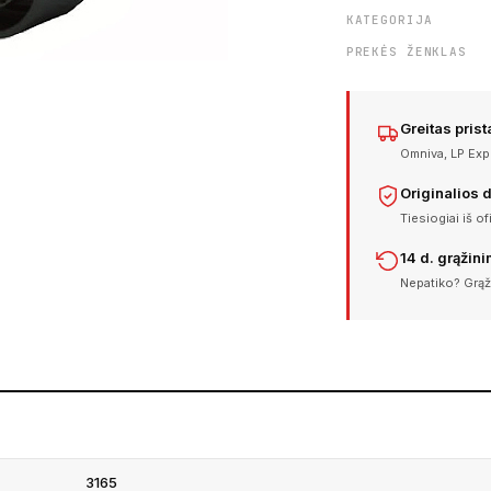
KATEGORIJA
PREKĖS ŽENKLAS
Greitas pris
Omniva, LP Expr
Originalios 
Tiesiogiai iš of
14 d. grąžin
Nepatiko? Grąž
3165