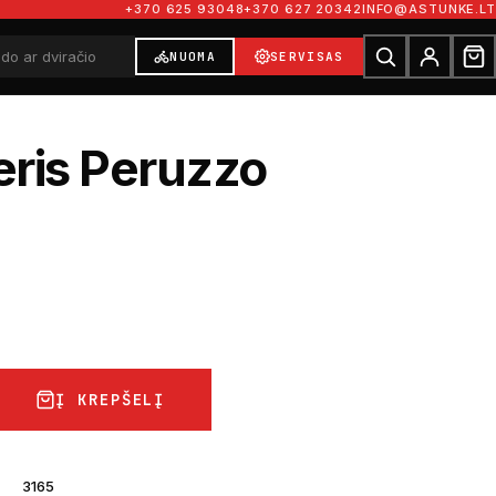
+370 625 93048
+370 627 20342
INFO@ASTUNKE.LT
NUOMA
SERVISAS
ris Peruzzo
€
Į KREPŠELĮ
3165