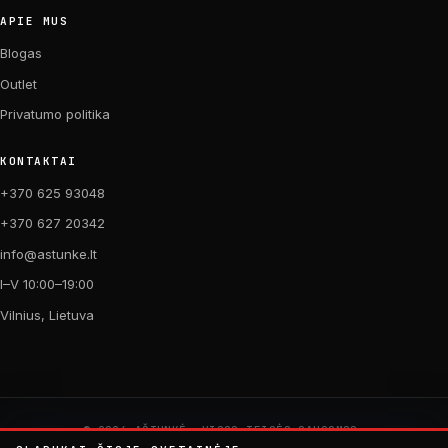
APIE MUS
Blogas
Outlet
Privatumo politika
KONTAKTAI
+370 625 93048
+370 627 20342
info@astunke.lt
I–V 10:00–19:00
Vilnius, Lietuva
© 2026 AŠTUNKĖ. VISOS TEISĖS SAUGOMOS.
PAGAMINTA SU MEILE DVIRAČIAMS. 🚴