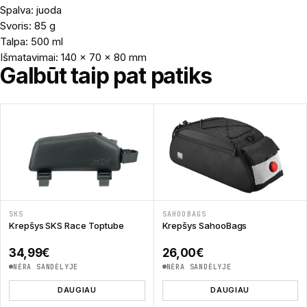
Spalva: juoda
Svoris: 85 g
Talpa: 500 ml
Išmatavimai: 140 x 70 x 80 mm
Galbūt taip pat patiks
SKS
SAHOOBAGS
Krepšys SKS Race Toptube
Krepšys SahooBags
34,99
€
26,00
€
NĖRA SANDĖLYJE
NĖRA SANDĖLYJE
DAUGIAU
DAUGIAU