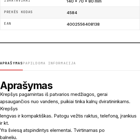
IŠMATAVIMAI
140 x 70 x 80 mm
PREKĖS KODAS
4584
EAN
4002556408138
APRAŠYMAS
PAPILDOMA INFORMACIJA
Aprašymas
Krepšys pagamintas iš patvarios medžiagos, gerai
apsaugančios nuo vandens, puikiai tinka kalnų dviratininkams.
Krepšys
lengvas ir kompaktiškas. Patogu vežtis raktus, telefoną, įrankius
ir kt.
Yra šviesą atspindintys elementai. Tvirtinamas po
balneliu.