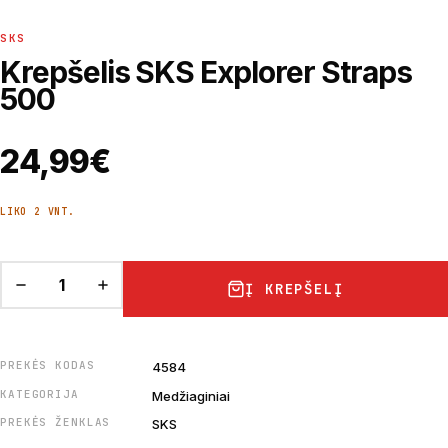
SKS
Krepšelis SKS Explorer Straps
500
24,99
€
LIKO 2 VNT.
Į KREPŠELĮ
PREKĖS KODAS
4584
KATEGORIJA
Medžiaginiai
PREKĖS ŽENKLAS
SKS