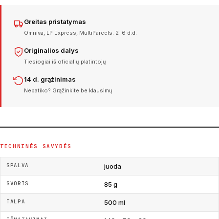
Greitas pristatymas
Omniva, LP Express, MultiParcels. 2–6 d.d.
Originalios dalys
Tiesiogiai iš oficialių platintojų
14 d. grąžinimas
Nepatiko? Grąžinkite be klausimų
TECHNINĖS SAVYBĖS
SPALVA
juoda
SVORIS
85 g
TALPA
500 ml