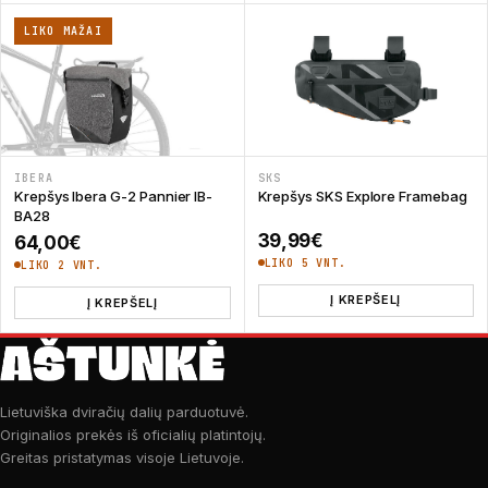
LIKO MAŽAI
IBERA
SKS
Krepšys Ibera G-2 Pannier IB-
Krepšys SKS Explore Framebag
BA28
39,99
€
64,00
€
LIKO 5 VNT.
LIKO 2 VNT.
Į KREPŠELĮ
Į KREPŠELĮ
Lietuviška dviračių dalių parduotuvė.
Originalios prekės iš oficialių platintojų.
Greitas pristatymas visoje Lietuvoje.