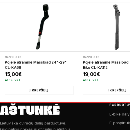
MASSLOAD
MASSLOAD
Kojelė atraminė Massload 24"-29"
Kojelė atraminė Massload
CL-KA68
Bike CL-KA112
15,00
€
19,00
€
10+ VNT.
10+ VNT.
Į KREPŠELĮ
Į KREPŠELĮ
PARDUOTU
E-bike daly
E-paspirtu
Lietuviška dviračių dalių parduotuvė.
Originalios prekės iš oficialių platintojų.