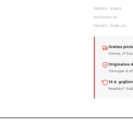
PREKĖS KODAS
KATEGORIJA
PREKĖS ŽENKLAS
Greitas pris
Omniva, LP Expr
Originalios 
Tiesiogiai iš of
14 d. grąžin
Nepatiko? Grąž