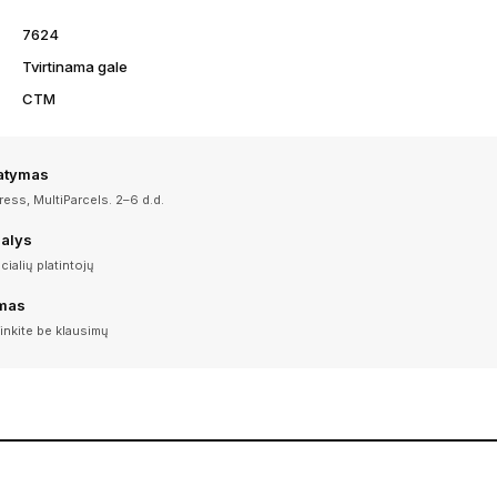
7624
Tvirtinama gale
CTM
tatymas
ess, MultiParcels. 2–6 d.d.
dalys
icialių platintojų
imas
inkite be klausimų