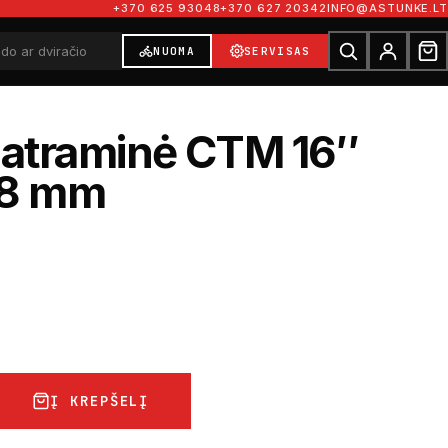
+370 625 93048
+370 627 20342
INFO@ASTUNKE.LT
NUOMA
SERVISAS
 atraminė CTM 16″
18 mm
€
Į KREPŠELĮ