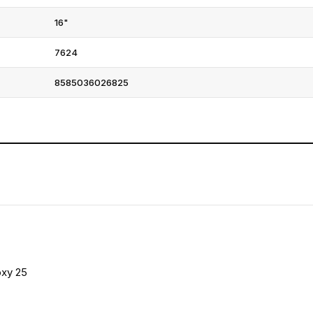
16"
7624
8585036026825
oxy 25