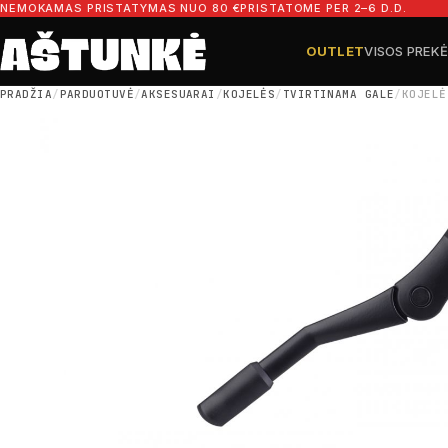
Pereiti prie turinio
NEMOKAMAS PRISTATYMAS NUO 80 €
PRISTATOME PER 2–6 D.D.
OUTLET
VISOS PREK
Ieškoti dalių
Ieškoti
PRADŽIA
/
PARDUOTUVĖ
/
AKSESUARAI
/
KOJELĖS
/
TVIRTINAMA GALE
/
KOJELĖ