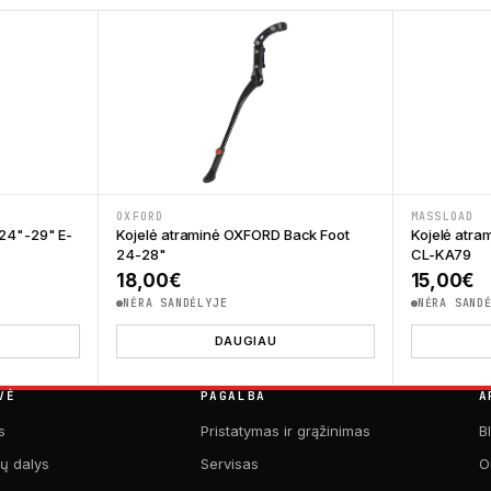
OXFORD
MASSLOAD
 24"-29" E-
Kojelė atraminė OXFORD Back Foot
Kojelė atra
24-28"
CL-KA79
18,00
€
15,00
€
NĖRA SANDĖLYJE
NĖRA SAND
DAUGIAU
VĖ
PAGALBA
A
s
Pristatymas ir grąžinimas
B
kų dalys
Servisas
O