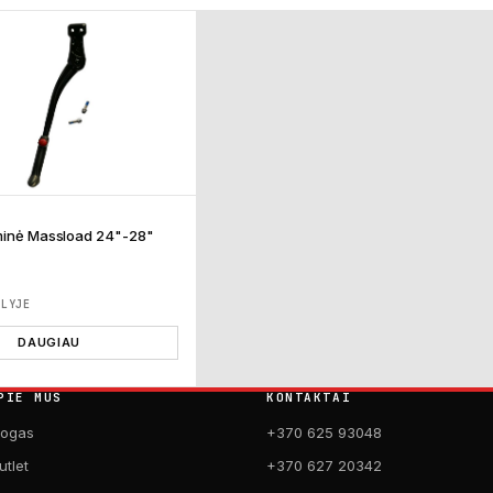
minė Massload 24"-28"
ĖLYJE
DAUGIAU
PIE MUS
KONTAKTAI
logas
+370 625 93048
utlet
+370 627 20342