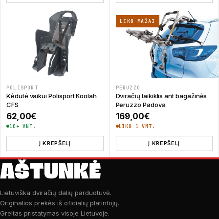
LIKO MAŽAI
POLISPORT
PERUZZO
Kėdutė vaikui Polisport Koolah
Dviračių laikiklis ant bagažinės
CFS
Peruzzo Padova
62,00
€
169,00
€
10+ VNT.
LIKO 1 VNT.
Į KREPŠELĮ
Į KREPŠELĮ
Lietuviška dviračių dalių parduotuvė.
Originalios prekės iš oficialių platintojų.
Greitas pristatymas visoje Lietuvoje.