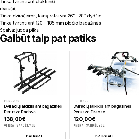
Tinka tvirtinti ant elektrinių
dviračių
Tinka dviračiams, kurių ratai yra 26″- 28″ dydžio
Tinka tvirtinti ant 120 – 185 mm pločio bagažinės
Spalva: juoda pilka
Galbūt taip pat patiks
PERUZZO
PERUZZO
Dviračių laikiklis ant bagažinės
Dviračių laikiklis ant bagažinės
Peruzzo Padova
Peruzzo Firenze
138,00
€
120,00
€
NĖRA SANDĖLYJE
NĖRA SANDĖLYJE
DAUGIAU
DAUGIAU