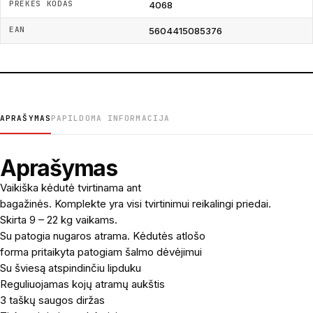
PREKĖS KODAS
4068
EAN
5604415085376
APRAŠYMAS
PAPILDOMA INFORMACIJA
Aprašymas
Vaikiška kėdutė tvirtinama ant
bagažinės. Komplekte yra visi tvirtinimui reikalingi priedai.
Skirta 9 – 22 kg vaikams.
Su patogia nugaros atrama. Kėdutės atlošo
forma pritaikyta patogiam šalmo dėvėjimui
Su šviesą atspindinčiu lipduku
Reguliuojamas kojų atramų aukštis
3 taškų saugos diržas