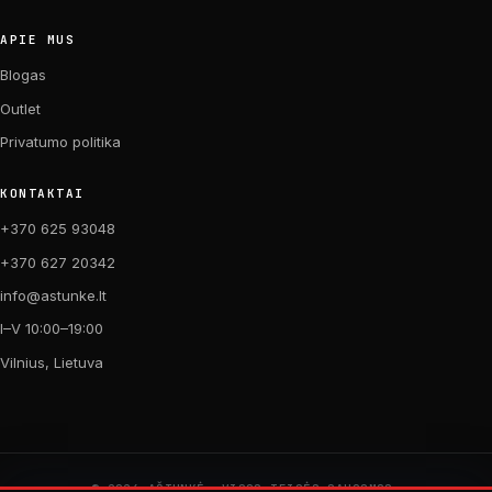
APIE MUS
Blogas
Outlet
Privatumo politika
KONTAKTAI
+370 625 93048
+370 627 20342
info@astunke.lt
I–V 10:00–19:00
Vilnius, Lietuva
© 2026 AŠTUNKĖ. VISOS TEISĖS SAUGOMOS.