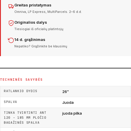
Greitas pristatymas
Omniva, LP Express, MultiParcels. 2–6 d.d.
Originalios dalys
Tiesiogiai iš oficialių platintojų
14 d. grąžinimas
Nepatiko? Grąžinkite be klausimų
TECHNINĖS SAVYBĖS
RATLANKIO DYDIS
26"
SPALVA
Juoda
TINKA TVIRTINTI ANT
juoda pilka
120 - 185 MM PLOČIO
BAGAŽINĖS SPALVA