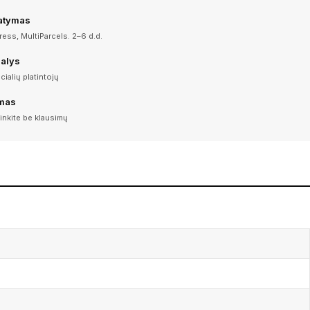
tatymas
ess, MultiParcels. 2–6 d.d.
dalys
icialių platintojų
imas
inkite be klausimų