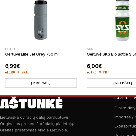
ELITE
SKS
Gertuvė Elite Jet Grey 750 ml
Gertuvė SKS Bio Bottle S 5
6,99
€
6,00
€
LIKO 8 VNT.
LIKO 9 VNT.
Į KREPŠELĮ
Į KREPŠELĮ
PARDUOTU
E-bike daly
Importas / 
Lietuviška dviračių dalių parduotuvė.
Originalios prekės iš oficialių platintojų.
E-paspirtu
Greitas pristatymas visoje Lietuvoje.
Uncategori