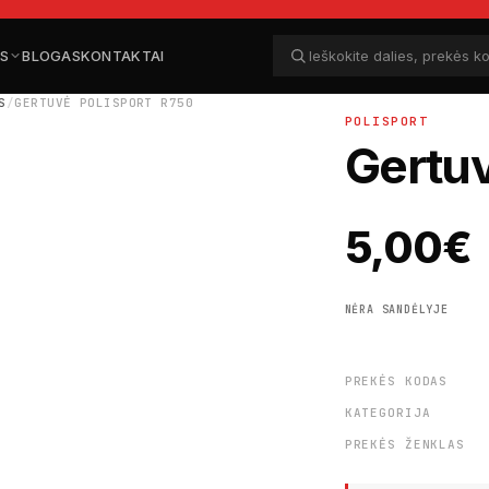
ĖS
BLOGAS
KONTAKTAI
Ieškoti dalių
Ieškoti
S
/
GERTUVĖ POLISPORT R750
POLISPORT
Gertuv
5,00
€
NĖRA SANDĖLYJE
PREKĖS KODAS
KATEGORIJA
PREKĖS ŽENKLAS