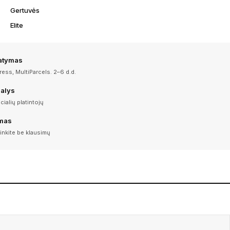
Gertuvės
Elite
tatymas
ess, MultiParcels. 2–6 d.d.
dalys
icialių platintojų
imas
inkite be klausimų