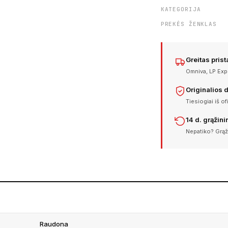
KATEGORIJA
PREKĖS ŽENKLAS
Greitas pris
Omniva, LP Expr
Originalios 
Tiesiogiai iš of
14 d. grąžin
Nepatiko? Grąž
Raudona