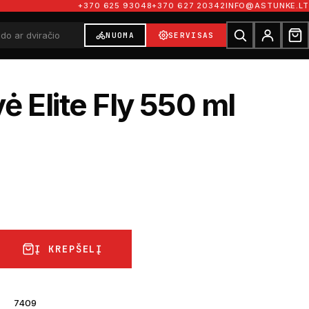
+370 625 93048
+370 627 20342
INFO@ASTUNKE.LT
NUOMA
SERVISAS
ė Elite Fly 550 ml
Į KREPŠELĮ
7409