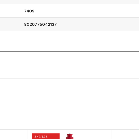
7409
8020775042137
AKCIJA