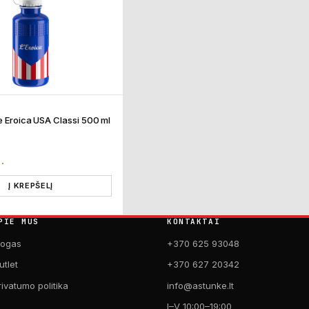
te Eroica USA Classi 500 ml
T.
Į KREPŠELĮ
PIE MUS
KONTAKTAI
logas
+370 625 93048
utlet
+370 627 20342
rivatumo politika
info@astunke.lt
I–V 10:00–19:00