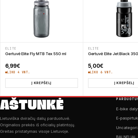
ELITE
ELITE
Gertuvė Elite Fly MTB Tex 550 ml
Gertuvė Elite Jet Black 350
6,99
€
5,00
€
LIKO 4 VNT.
LIKO 6 VNT.
Į KREPŠELĮ
Į KREPŠELĮ
PARDUOTU
E-bike daly
E-paspirtu
Lietuviška dviračių dalių parduotuvė.
Originalios prekės iš oficialių platintojų.
Uncategori
Greitas pristatymas visoje Lietuvoje.
BALNELIAI,