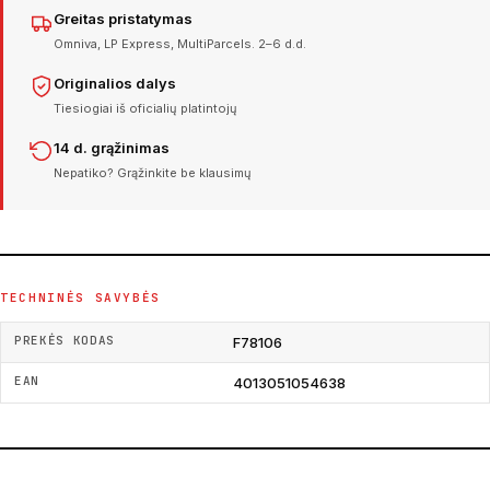
Greitas pristatymas
Omniva, LP Express, MultiParcels. 2–6 d.d.
Originalios dalys
Tiesiogiai iš oficialių platintojų
14 d. grąžinimas
Nepatiko? Grąžinkite be klausimų
TECHNINĖS SAVYBĖS
PREKĖS KODAS
F78106
EAN
4013051054638