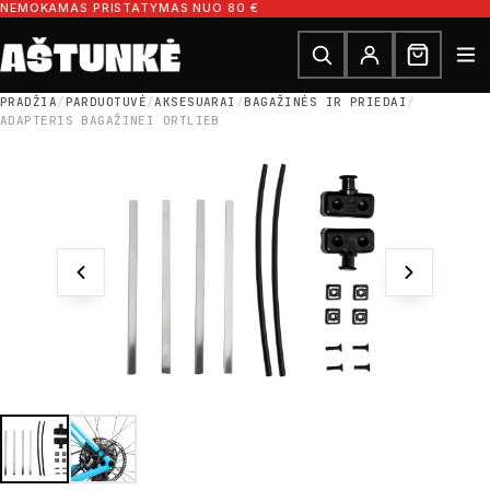
Pereiti prie turinio
NEMOKAMAS PRISTATYMAS NUO 80 €
Ieškoti dalių
Ieškoti
PRADŽIA
/
PARDUOTUVĖ
/
AKSESUARAI
/
BAGAŽINĖS IR PRIEDAI
/
ADAPTERIS BAGAŽINEI ORTLIEB