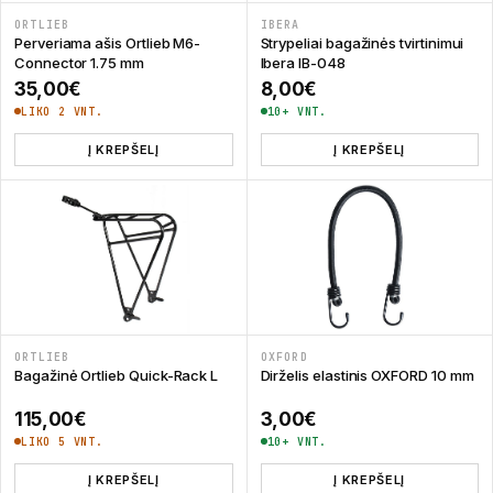
ORTLIEB
IBERA
Perveriama ašis Ortlieb M6-
Strypeliai bagažinės tvirtinimui
Connector 1.75 mm
Ibera IB-048
35,00
€
8,00
€
LIKO 2 VNT.
10+ VNT.
Į KREPŠELĮ
Į KREPŠELĮ
ORTLIEB
OXFORD
Bagažinė Ortlieb Quick-Rack L
Dirželis elastinis OXFORD 10 mm
115,00
€
3,00
€
LIKO 5 VNT.
10+ VNT.
Į KREPŠELĮ
Į KREPŠELĮ