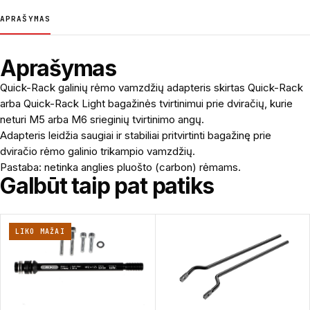
APRAŠYMAS
Aprašymas
Quick-Rack galinių rėmo vamzdžių adapteris skirtas Quick-Rack
arba Quick-Rack Light bagažinės tvirtinimui prie dviračių, kurie
neturi M5 arba M6 srieginių tvirtinimo angų.
Adapteris leidžia saugiai ir stabiliai pritvirtinti bagažinę prie
dviračio rėmo galinio trikampio vamzdžių.
Pastaba: netinka anglies pluošto (carbon) rėmams.
Galbūt taip pat patiks
LIKO MAŽAI