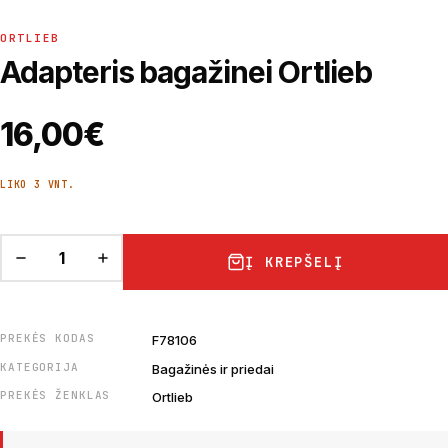
ORTLIEB
Adapteris bagažinei Ortlieb
16,00
€
LIKO 3 VNT.
Į KREPŠELĮ
PREKĖS KODAS
F78106
KATEGORIJA
Bagažinės ir priedai
PREKĖS ŽENKLAS
Ortlieb