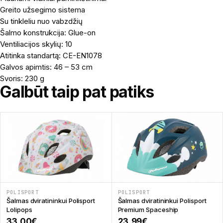
Greito užsegimo sistema
Su tinkleliu nuo vabzdžių
Šalmo konstrukcija: Glue-on
Ventiliacijos skylių: 10
Atitinka standartą: CE-EN1078
Galvos apimtis: 46 – 53 cm
Svoris: 230 g
Galbūt taip pat patiks
POLISPORT
POLISPORT
Šalmas dviratininkui Polisport
Šalmas dviratininkui Polisport
Lolipops
Premium Spaceship
33,00
€
23,99
€