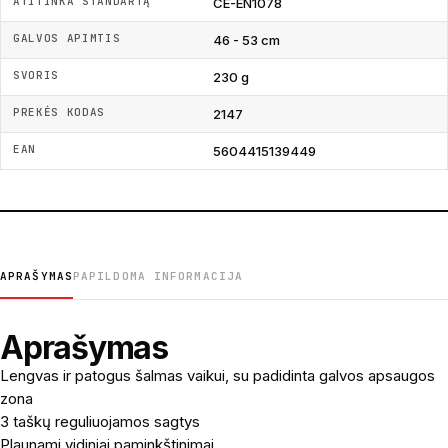
ATITINKA STANDARTĄ
CE-EN1078
GALVOS APIMTIS
46 - 53 cm
SVORIS
230 g
PREKĖS KODAS
2147
EAN
5604415139449
APRAŠYMAS
PAPILDOMA INFORMACIJA
Aprašymas
Lengvas ir patogus šalmas vaikui, su padidinta galvos apsaugos
zona
3 taškų reguliuojamos sagtys
Plaunami vidiniai paminkštinimai