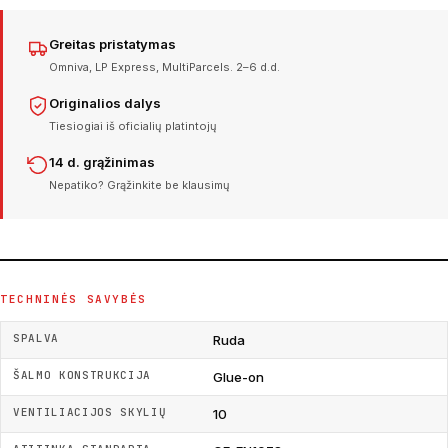
Greitas pristatymas
Omniva, LP Express, MultiParcels. 2–6 d.d.
Originalios dalys
Tiesiogiai iš oficialių platintojų
14 d. grąžinimas
Nepatiko? Grąžinkite be klausimų
TECHNINĖS SAVYBĖS
SPALVA
Ruda
ŠALMO KONSTRUKCIJA
Glue-on
VENTILIACIJOS SKYLIŲ
10