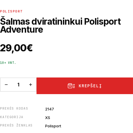
POLISPORT
Šalmas dviratininkui Polisport
Adventure
29,00
€
10+ VNT.
Į KREPŠELĮ
PREKĖS KODAS
2147
KATEGORIJA
XS
PREKĖS ŽENKLAS
Polisport