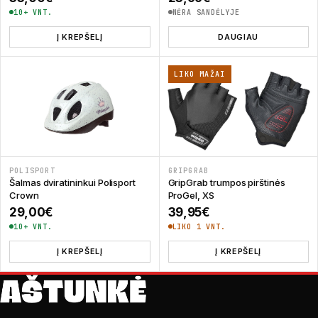
10+ VNT.
NĖRA SANDĖLYJE
Į KREPŠELĮ
DAUGIAU
LIKO MAŽAI
POLISPORT
GRIPGRAB
Šalmas dviratininkui Polisport
GripGrab trumpos pirštinės
Crown
ProGel, XS
29,00
€
39,95
€
10+ VNT.
LIKO 1 VNT.
Į KREPŠELĮ
Į KREPŠELĮ