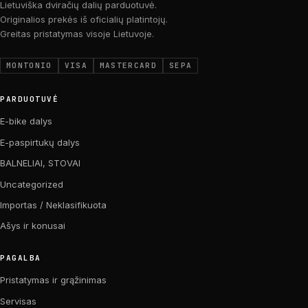
Lietuviška dviračių dalių parduotuvė.
Originalios prekės iš oficialių platintojų.
Greitas pristatymas visoje Lietuvoje.
MONTONIO
VISA
MASTERCARD
SEPA
PARDUOTUVĖ
E-bike dalys
E-paspirtukų dalys
BALNELIAI, STOVAI
Uncategorized
Importas / Neklasifikuota
Ašys ir konusai
PAGALBA
Pristatymas ir grąžinimas
Servisas