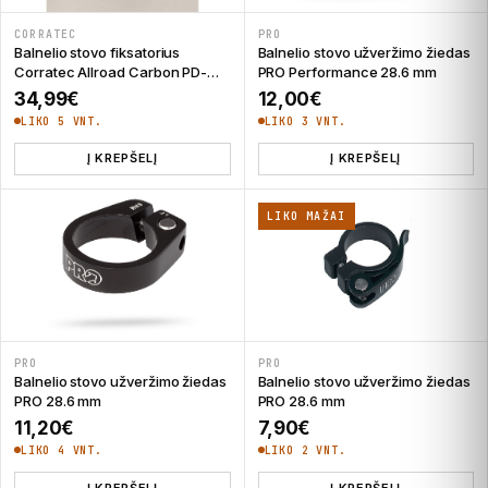
CORRATEC
PRO
Balnelio stovo fiksatorius
Balnelio stovo užveržimo žiedas
Corratec Allroad Carbon PD-
PRO Performance 28.6 mm
SC-15
34,99
€
12,00
€
LIKO 5 VNT.
LIKO 3 VNT.
Į KREPŠELĮ
Į KREPŠELĮ
LIKO MAŽAI
PRO
PRO
Balnelio stovo užveržimo žiedas
Balnelio stovo užveržimo žiedas
PRO 28.6 mm
PRO 28.6 mm
11,20
€
7,90
€
LIKO 4 VNT.
LIKO 2 VNT.
Į KREPŠELĮ
Į KREPŠELĮ