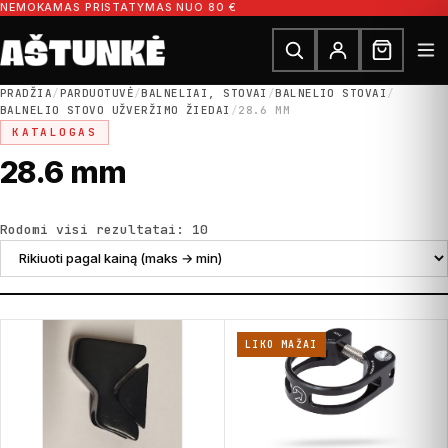
Pereiti prie turinio
NEMOKAMAS PRISTATYMAS NUO 80 €
Ieškoti dalių
Ieškoti
PRADŽIA
/
PARDUOTUVĖ
/
BALNELIAI, STOVAI
/
BALNELIO STOVAI
/
BALNELIO STOVO UŽVERŽIMO ŽIEDAI
/
28.6 MM
KATALOGAS
28.6 mm
Rūšiuojama pagal kainą: nuo di
Rodomi visi rezultatai: 10
LIKO MAŽAI