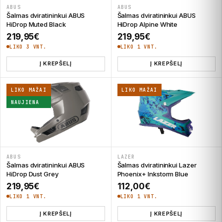
ABUS
ABUS
Šalmas dviratininkui ABUS
Šalmas dviratininkui ABUS
HiDrop Muted Black
HiDrop Alpine White
219,95
€
219,95
€
LIKO 3 VNT.
LIKO 1 VNT.
Į KREPŠELĮ
Į KREPŠELĮ
LIKO MAŽAI
LIKO MAŽAI
NAUJIENA
ABUS
LAZER
Šalmas dviratininkui ABUS
Šalmas dviratininkui Lazer
HiDrop Dust Grey
Phoenix+ Inkstorm Blue
219,95
€
112,00
€
LIKO 1 VNT.
LIKO 1 VNT.
Į KREPŠELĮ
Į KREPŠELĮ