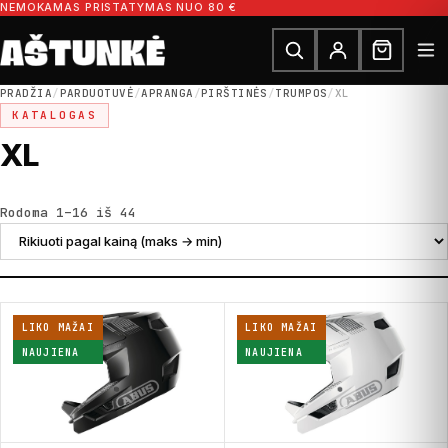
Pereiti prie turinio
NEMOKAMAS PRISTATYMAS NUO 80 €
Ieškoti dalių
Ieškoti
PRADŽIA
/
PARDUOTUVĖ
/
APRANGA
/
PIRŠTINĖS
/
TRUMPOS
/
XL
KATALOGAS
XL
Rūšiuojama pagal kainą: nuo didžiausios
Rodoma 1–16 iš 44
LIKO MAŽAI
LIKO MAŽAI
NAUJIENA
NAUJIENA