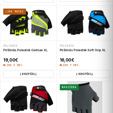
LIKO MAŽAI
POLEDNIK
POLEDNIK
Pirštinės Polednik Gelmax XL
Pirštinės Polednik Soft Grip XL
19,00
€
16,00
€
LIKO 3 VNT.
LIKO 7 VNT.
Į KREPŠELĮ
Į KREPŠELĮ
NAUJIENA