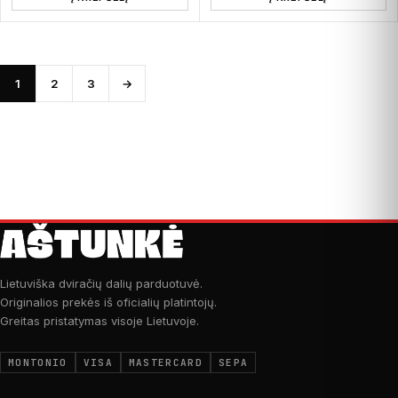
1
2
3
→
Lietuviška dviračių dalių parduotuvė.
Originalios prekės iš oficialių platintojų.
Greitas pristatymas visoje Lietuvoje.
MONTONIO
VISA
MASTERCARD
SEPA