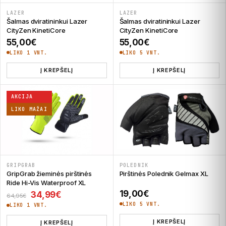
LAZER
LAZER
Šalmas dviratininkui Lazer
Šalmas dviratininkui Lazer
CityZen KinetiCore
CityZen KinetiCore
55,00
€
55,00
€
LIKO 1 VNT.
LIKO 5 VNT.
Į KREPŠELĮ
Į KREPŠELĮ
AKCIJA
LIKO MAŽAI
GRIPGRAB
POLEDNIK
GripGrab žieminės pirštinės
Pirštinės Polednik Gelmax XL
Ride Hi-Vis Waterproof XL
19,00
€
Original price was: 64,95€.
Current price is: 34,99€.
34,99
€
64,95
€
LIKO 5 VNT.
LIKO 1 VNT.
Į KREPŠELĮ
Į KREPŠELĮ